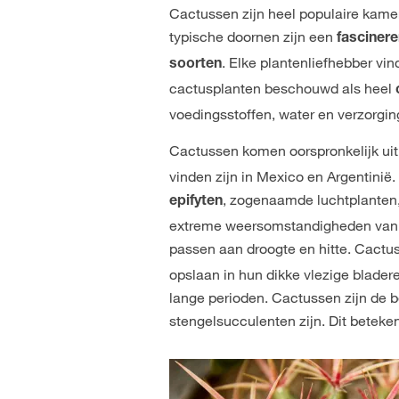
Cactussen zijn heel populaire kam
typische doornen zijn een
fascinere
. Elke plantenliefhebber vin
soorten
cactusplanten beschouwd als heel
voedingsstoffen, water en verzorgi
Cactussen komen oorspronkelijk ui
vinden zijn in Mexico en Argentinië
, zogenaamde luchtplanten,
epifyten
extreme weersomstandigheden van h
passen aan droogte en hitte. Cactu
opslaan in hun dikke vlezige blader
lange perioden. Cactussen zijn de 
stengelsucculenten zijn. Dit beteke