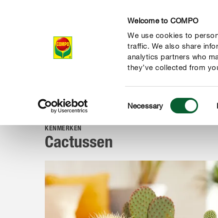
Welcome to COMPO
We use cookies to persona
Producten
Ad
traffic. We also share inf
analytics partners who ma
they’ve collected from you
Consent
Advies
Planten van A tot Z
Kamerplanten
Cactussen
Necessary
COMPO
Selection
KENMERKEN
Cactussen
de natuur