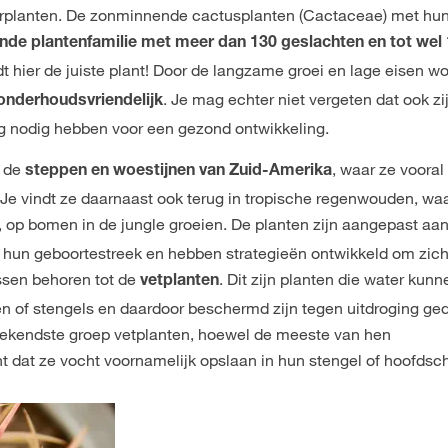
erplanten. De zonminnende cactusplanten (Cactaceae) met hu
nde plantenfamilie met meer dan 130 geslachten en tot wel 
dt hier de juiste plant! Door de langzame groei en lage eisen w
. Je mag echter niet vergeten dat ook zi
onderhoudsvriendelijk
ng nodig hebben voor een gezond ontwikkeling.
t de
, waar ze vooral
steppen en woestijnen van Zuid-Amerika
. Je vindt ze daarnaast ook terug in tropische regenwouden, waa
 op bomen in de jungle groeien. De planten zijn aangepast aa
un geboortestreek en hebben strategieën ontwikkeld om zich
ssen behoren tot de
. Dit zijn planten die water kunn
vetplanten
en of stengels en daardoor beschermd zijn tegen uitdroging g
bekendste groep vetplanten, hoewel de meeste van hen
nt dat ze vocht voornamelijk opslaan in hun stengel of hoofdsc