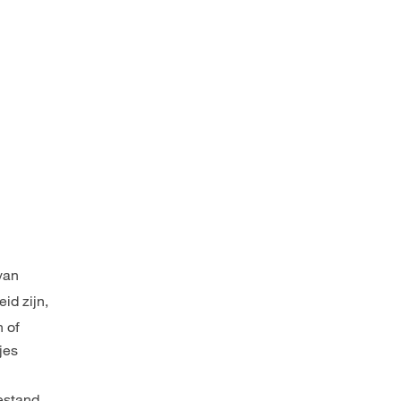
van
id zijn,
n of
jes
estand