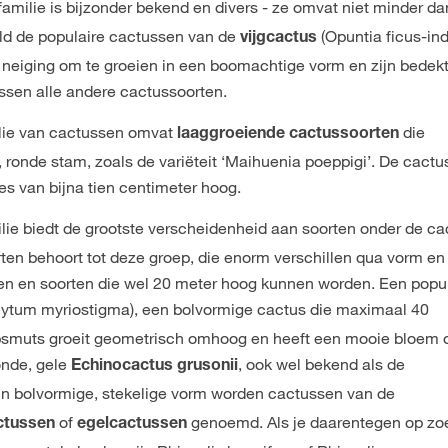
amilie is bijzonder bekend en divers - ze omvat niet minder d
eld de populaire cactussen van de
(Opuntia ficus-ind
vijgcactus
neiging om te groeien in een boomachtige vorm en zijn bedek
ssen alle andere cactussoorten.
lie van cactussen omvat
die
laaggroeiende cactussoorten
ronde stam, zoals de variëteit ‘Maihuenia poeppigi’. De cactu
s van bijna tien centimeter hoog.
ie biedt de grootste verscheidenheid aan soorten onder de ca
en behoort tot deze groep, die enorm verschillen qua vorm en 
rten en soorten die wel 20 meter hoog kunnen worden. Een popu
ytum myriostigma), een bolvormige cactus die maximaal 40
psmuts groeit geometrisch omhoog en heeft een mooie bloem o
onde, gele
, ook wel bekend als de
Echinocactus grusonii
n bolvormige, stekelige vorm worden cactussen van de
of
genoemd. Als je daarentegen op zo
ctussen
egelcactussen