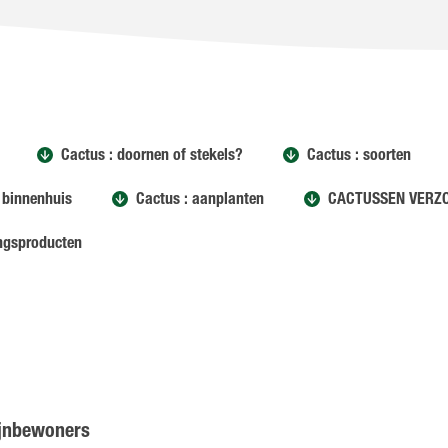
Cactus : doornen of stekels?
Cactus : soorten
r binnenhuis
Cactus : aanplanten
CACTUSSEN VERZ
ingsproducten
ijnbewoners