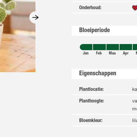
Onderhoud
:
Bloeiperiode
Jan
Feb
Maa
Apr
Eigenschappen
ka
Plantlocatie
:
va
Planthoogte
:
m
li
Bloemkleur
: