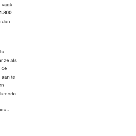
n vaak
1.800
orden
j
 te
r ze als
n de
 aan te
en
edurende
heut.