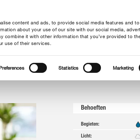
lise content and ads, to provide social media features and to
vies
Thema's
Tot je dienst
Onderneming
ormation about your use of our site with our social media, adver
y combine it with other information that you’ve provided to th
r use of their services.
Preferences
Statistics
Marketing
Behoeften
Begieten
:
Licht
: