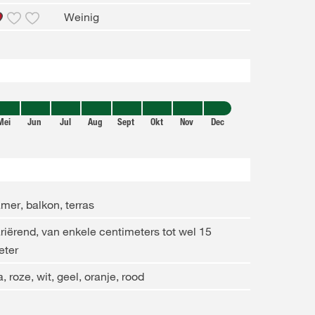
Weinig
Mei
Jun
Jul
Aug
Sept
Okt
Nov
Dec
mer, balkon, terras
riërend, van enkele centimeters tot wel 15
eter
la, roze, wit, geel, oranje, rood