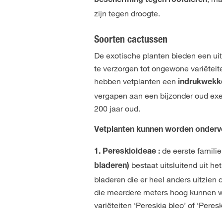
bescherming tegen roofdieren
zijn tegen droogte.
Soorten cactussen
De exotische planten bieden een uit
te verzorgen tot ongewone variëteite
hebben vetplanten een
indrukwekke
vergapen aan een bijzonder oud exe
200 jaar oud.
Vetplanten kunnen worden onderver
de eerste famili
1. Pereskioideae :
bestaat uitsluitend uit h
bladeren)
bladeren die er heel anders uitzien
die meerdere meters hoog kunnen w
variëteiten ‘Pereskia bleo’ of ‘Peresk