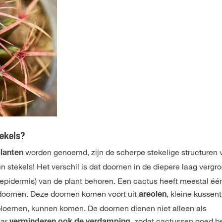
ekels?
worden genoemd, zijn de scherpe stekelige structuren 
planten
en stekels! Het verschil is dat doornen in de diepere laag vergroe
g (epidermis) van de plant behoren. Een cactus heeft meestal éé
doornen. Deze doornen komen voort uit
, kleine kussent
areolen
 bloemen, kunnen komen. De doornen dienen niet alleen als
aar
, zodat cactussen goed b