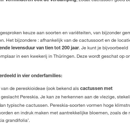
verminderen ook de verdamping
gesproken keuze aan soorten en variëteiten, van bijzonder ge
n. Het bijzondere : afhankelijk van de cactussoort en de locati
. Je kunt je bijvoorbeeld
nde levensduur van tien tot 200 jaar
mplaar in een kwekerij in Thüringen. Deze wordt geschat op o
deeld in vier onderfamilies:
e van de pereskioideae (ook bekend als
cactussen met
et geslacht Pereskia. Je kan ze herkennen aan de vlezige, stekel
 dan typische cactussen. Pereskia-soorten vormen hoge klimstr
orden en indruk maken met aantrekkelijke bloemen, zoals de
ia grandifolia’.