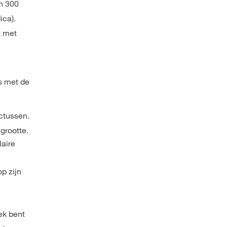
an 300
ica).
t met
s met de
ctussen.
grootte.
laire
p zijn
ek bent