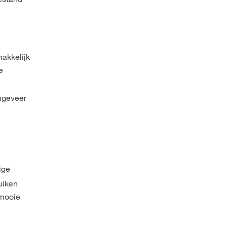
makkelijk
e
ngeveer
ige
uiken
 mooie