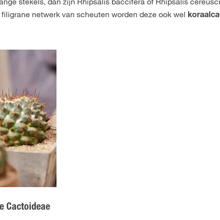
ge stekels, dan zijn Rhipsalis baccifera of Rhipsalis cereusc
n filigrane netwerk van scheuten worden deze ook wel
koraalc
de Cactoideae