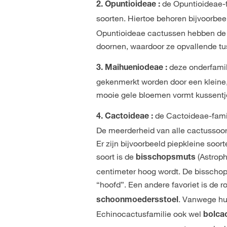
de Opuntioideae-f
2. Opuntioideae :
soorten. Hiertoe behoren bijvoorbe
Opuntioideae cactussen hebben de 
doornen, waardoor ze opvallende tu
deze onderfami
3. Maihueniodeae :
gekenmerkt worden door een kleine, 
mooie gele bloemen vormt kussentje
de Cactoideae-famil
4. Cactoideae :
De meerderheid van alle cactussoort
Er zijn bijvoorbeeld piepkleine soo
soort is de
(Astroph
bisschopsmuts
centimeter hoog wordt. De bisscho
“hoofd”. Een andere favoriet is de r
. Vanwege hu
schoonmoedersstoel
Echinocactusfamilie ook wel
bolca