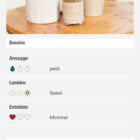
FR
NL
Besoins
Arrosage
:
petit
Lumière
:
Soleil
Entretien
:
Minimal