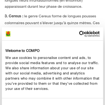
longues fleurs infundibuliformes (en entonnoir)
apparaissant durant leur phase de croissance.
le genre Cereus forme de longues pousses
3. Cereus :
colonnaires pouvant s’élever jusqu’à quinze mètres. Ces
espèces, comme le Cereus peruvianus,
sont donc
également appelées cactées candélabres ou rochers.
si vous recherchez un cactus original sans
4. Rhipsalis :
Welcome to COMPO
longues épines, le genre Rhipsalis est susceptible de
We use cookies to personalise content and ads, to
vous convenir. Grâce à leurs tiges délicates, les espèces
provide social media features and to analyse our traffic.
de ce genre, telles que Rhipsalis cereuscula, sont
We also share information about your use of our site
également appelées cactées-gui ou cactées-jonc.
with our social media, advertising and analytics
partners who may combine it with other information that
les cactées
de ce genre forment des
5. Chamaecereus :
you’ve provided to them or that they’ve collected from
tiges étroites et cylindriques. Chamaecereus silvestrii,
your use of their services.
également appelé cactus cornichon, en est l’espèce la
plus connue. Il s’agit d’un cactus nain à port colonnaire,
Consent
pouvant atteindre 20 cm de haut, et produisant des