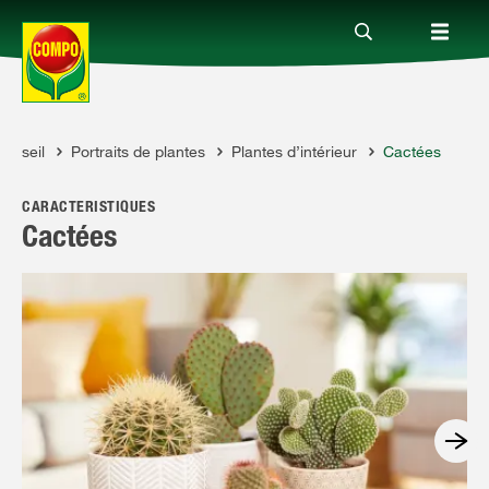
Conseil
Portraits de plantes
Plantes d’intérieur
Cactées
Produits
PO
CARACTÉRISTIQUES
Conseil
Cactées
Thèmes
Service
Qui sommes-nous?