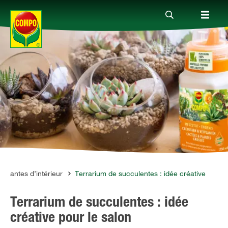
Produits
Conseil
Thèmes
Service
Plantes d’intérieur
Terrarium de succulentes : idée créative
Terrarium de succulentes : idée
Qui sommes-nous?
créative pour le salon