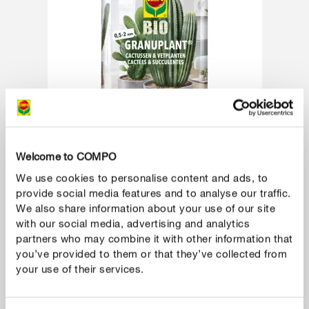
Welcome to COMPO
We use cookies to personalise content and ads, to
provide social media features and to analyse our traffic.
Terreaux & amendements du sol
We also share information about your use of our site
COMPO Bio Granuplant® Cactées & Succulentes
with our social media, advertising and analytics
partners who may combine it with other information that
Granulés durables pour la plantation de toutes les types
you’ve provided to them or that they’ve collected from
de cactées et de plantes grasses. Granulés de pierre
your use of their services.
ponce naturelle de haute qualité : l'alternative durable
aux granules hydro traditionnelles avec une économie