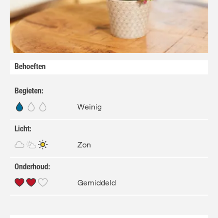
FR
NL
Behoeften
Begieten
:
Weinig
Licht
:
Zon
Onderhoud
:
Gemiddeld