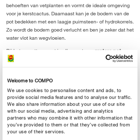
behoeften van vetplanten en vormt de ideale omgeving
voor je kerstcactus. Daarnaast kan je de bodem van de
pot bedekken met een laagje puimsteen- of hydrokorrels.
Zo wordt de bodem goed verlucht en ben je zeker dat het
water vlot kan wegvloeien.
Bij het verpotten moet je allereerst een
grotere pot
uitkiezen. De kerstcactus groeit namelijk heel snel en
kan tot wel 40 centimeter hoog worden. Houd er
rekening mee dat de nieuwe pot ongeveer 20 centimeter
Welcome to COMPO
groter moet zijn dan de wortelkluit - toch mag de pot niet
We use cookies to personalise content and ads, to
te groot zijn omdat de fijne wortels van de kerstcactus
provide social media features and to analyse our traffic.
liever compact groeien. Daarnaast moet de bodem van
We also share information about your use of our site
de pot voorzien zijn van
zodat het
drainagegaten
with our social media, advertising and analytics
overtollige gietwater gemakkelijk kan weglopen.
partners who may combine it with other information that
you’ve provided to them or that they’ve collected from
your use of their services.
CORRECT VERZORGEN