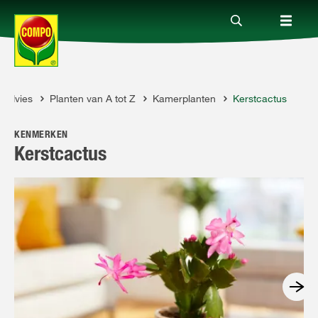
Advies
Planten van A tot Z
Kamerplanten
Kerstcactus
Producten
MPO
KENMERKEN
Advies
Kerstcactus
Thema's
Tot je dienst
Onderneming