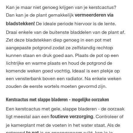
Kan je maar niet genoeg krijgen van je kerstcactus?
Dan kan je de plant gemakkelijk
vermeerderen via
De ideale periode hiervoor is de lente.
bladstekken!
Draai enkele van de buitenste bladdelen van de plant af.
Zet deze bladstekken diep genoeg in een pot met
aangepaste potgrond zodat ze zelfstandig rechtop
kunnen staan en druk goed aan. Plaats de pot op een
lichtrijke en warme plaats en houd de potgrond de
komende weken goed vochtig. Ideaal is een plekje op
een vensterbank boven een radiator. Na enkele weken
zouden de eerste wortels moeten gevormd zijn.
Kerstcactus met slappe bladeren - mogelijke oorzaken
Een kerstcactus met gele, slappe bladeren - de oorzaak
ligt meestal aan een
. Controleer of
foutieve verzorging
je kamerplant met de voeten in het water staat. Als de
potgrond
is en onaangenaam ruikt, kan je je