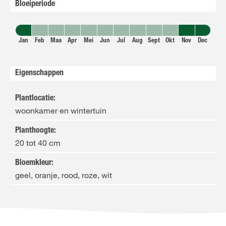
Bloeiperiode
Jan
Feb
Maa
Apr
Mei
Jun
Jul
Aug
Sept
Okt
Nov
Dec
Eigenschappen
Plantlocatie
:
woonkamer en wintertuin
Planthoogte
:
20 tot 40 cm
Bloemkleur
:
geel, oranje, rood, roze, wit