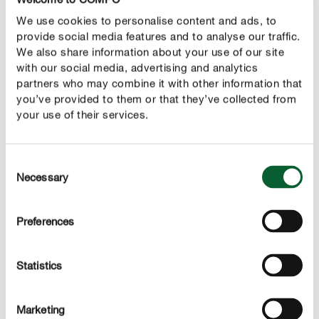
Nog een leuk deco-idee : doe je favoriete kruiden en
We use cookies to personalise content and ads, to
bloemen (vb. lavendel, dillebloesems, rozen,
provide social media features and to analyse our traffic.
korenbloemen, ...) in potten en vul ze met water. Plaats
We also share information about your use of our site
with our social media, advertising and analytics
nu een theelichtje in het water en je zelfgemaakte
partners who may combine it with other information that
kruidenlantaarn is klaar!
you’ve provided to them or that they’ve collected from
your use of their services.
De zelfgeoogste kruiden zien er niet alleen mooi uit, ze
kunnen je ook helpen tegen vervelende muggen op
warme zomeravonden. Met
zelfgemaakte
Consent
kruidengeurkaarsen
maak je zo een einde aan dat
Necessary
Selection
vervelende gezoem en pijnlijke muggenbeten. Met verse
kruiden en aromatische etherische oliën maak je je
Preferences
decoratie perfect af.
Statistics
Marketing