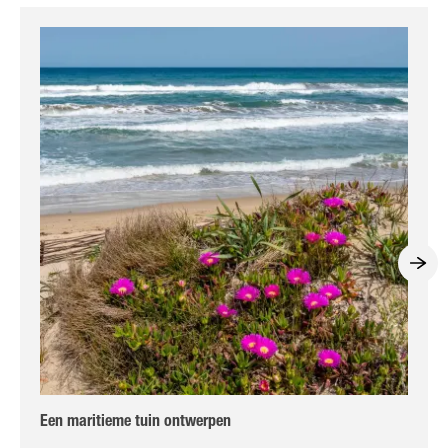
Een maritieme tuin ontwerpen
Win
he