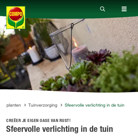
Producten
Advies
Thema's
Tot je dienst
tuinplanten
Tuinverzorging
Sfeervolle verlichting in de tuin
CREËER JE EIGEN OASE VAN RUST!
Onderneming
Sfeervolle verlichting in de tuin