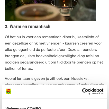
3. Warm en romantisch
Of het nu is voor een romantisch diner bij kaarslicht of
een gezellige drink met vrienden - kaarsen creëren voor
elke gelegenheid de perfecte sfeer. Deze allrounders
brengen de juiste hoeveelheid gezelligheid op tafel en
nodigen gegarandeerd uit om tijd door te brengen op het
balkon of terras.
Vooral lantaarns geven je zithoek een klassieke,
elegante uitstraling. Je kan ze ophangen of gebruiken als
tafeldecoratie. Als je creatief wilt zijn, zijn vazen of
decoratieve glazen in je lantaarns ook geschikt om
sfeervolle accenten te creëren.
Welcome to COMPO