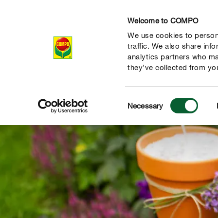
Welcome to COMPO
We use cookies to persona
Producten
Ad
traffic. We also share inf
analytics partners who ma
they’ve collected from you
Consent
Necessary
Selection
de natuur