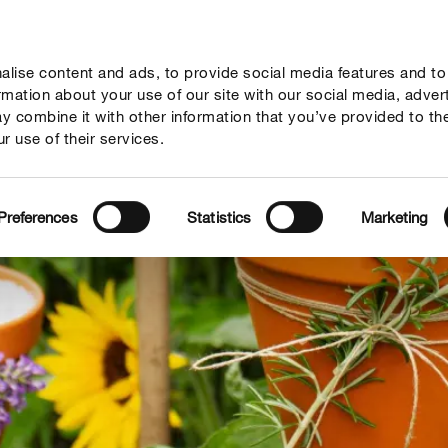
lise content and ads, to provide social media features and to
vies
Thema's
Tot je dienst
Onderneming
ormation about your use of our site with our social media, adver
y combine it with other information that you’ve provided to th
r use of their services.
Preferences
Statistics
Marketing