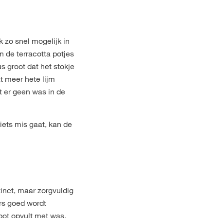
 zo snel mogelijk in
n de terracotta potjes
s groot dat het stokje
at meer hete lijm
t er geen was in de
iets mis gaat, kan de
tinct, maar zorgvuldig
ars goed wordt
 pot opvult met was.