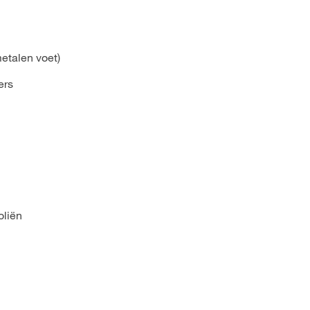
etalen voet)
ers
n
oliën