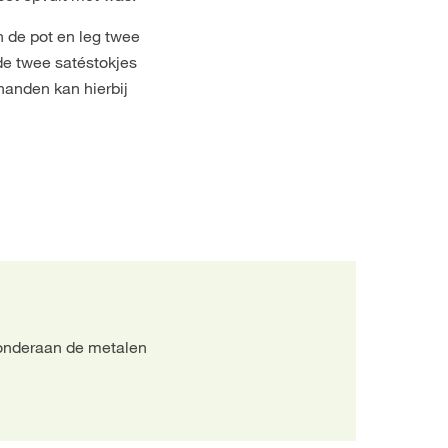
n de pot en leg twee
 de twee satéstokjes
handen kan hierbij
p onderaan de metalen