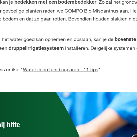
 kan je
. Zo zal het grond
bedekken met een bodembedekker
or gevoelige planten raden we
COMPO Bio Miscanthus
aan. Het
e bodem en dat ze gaan rotten. Bovendien houden slakken nie
n het water goed kan opnemen en opslaan, kan je de
bovenste
 een
installeren. Dergelijke systemen
druppelirrigatiesysteem
s artikel "
Water in de tuin besparen - 11 tips
".
ij hitte