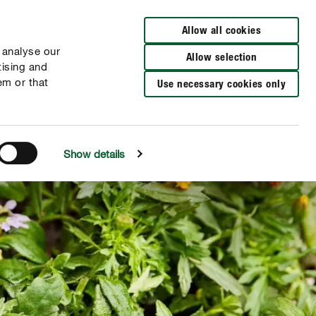
Verkooppunten
FR
NL
Allow all cookies
 analyse our
Allow selection
tising and
em or that
Use necessary cookies only
Show details