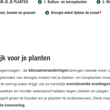
M JE JE PLANTEN
1. Balkon- en terrasplanten
2. M
iken, bomen en grassen
Droogte enkel tijdens de zomer?
jk voor je planten
regenvlagen : de
brengen steeds meer u
klimaatveranderingen
 periodes van droogte maken het je balkon- en tuinplanten moe
te weinig water krijgt, zal ze namelijk
onvoldoende voedingss
erzwakken en minder weerstand hebben tegen ziekten en plagen.
tegolf groen te houden en je planten te ondersteunen. Denk ma
.
 de bemesting