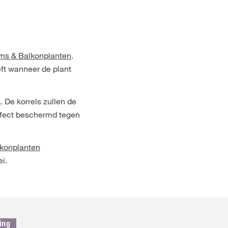
s & Balkonplanten
.
eft wanneer de plant
s
. De korrels zullen de
erfect beschermd tegen
konplanten
i.
ing