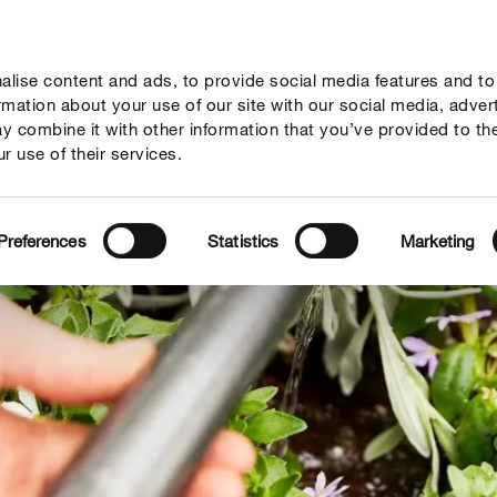
lise content and ads, to provide social media features and to
vies
Thema's
Tot je dienst
Onderneming
ormation about your use of our site with our social media, adver
y combine it with other information that you’ve provided to th
r use of their services.
Preferences
Statistics
Marketing