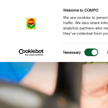
Welcome to COMPO
We use cookies to persona
Producten
Ad
traffic. We also share inf
analytics partners who ma
they’ve collected from you
Consent
Necessary
Selection
de natuur