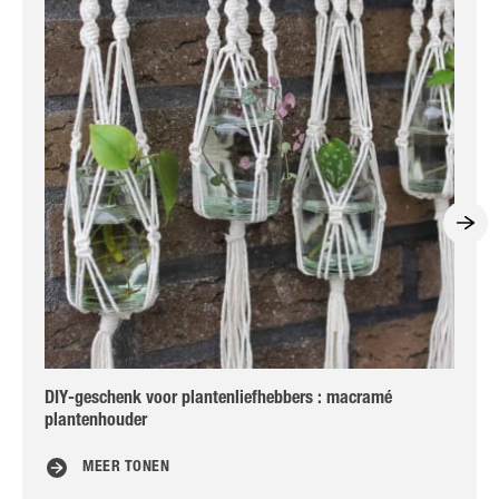
DIY-geschenk voor plantenliefhebbers : macramé
DIY
plantenhouder
MEER TONEN