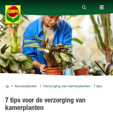
Producten
Advies
Thema's
Tot je dienst
orging
Kamerplanten
Verzorging van kamerplanten : 7 tips
7 tips voor de verzorging van
Onderneming
kamerplanten