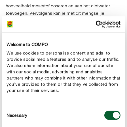
hoeveelheid meststof doseren en aan het gietwater
toevoegen. Vervolgens kan je met dit mengsel je
kamerplanten begieten.
Ook
meststofstaafjes
zijn heel eenvoudig in gebruik :
deze worden in de potgrond gestopt waar ze gedurende
Welcome to COMPO
hun voedingsstoffen gelijkmatig
meerdere maanden
We use cookies to personalise content and ads, to
vrijgeven.
provide social media features and to analyse our traffic.
We also share information about your use of our site
Tijdens de donkere
hoeft er minder
wintermaanden
with our social media, advertising and analytics
bemest te worden of - afhankelijk van de plant - niet
partners who may combine it with other information that
meer bemest te worden. Heel wat kamerplanten gaan
you’ve provided to them or that they’ve collected from
namelijk in
en kunnen de voedingsstoffen
your use of their services.
winterpauze
tijdens deze periode niet opnemen. Sommige planten
kunnen gemakkelijk worden overbemest. Dit herken je
Consent
aan de
. Opgedroogde
"verbrande" bladpunten
Necessary
Selection
bladranden wijzen dan weer aan een overmatige dosis