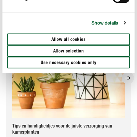
Show details
Allow all cookies
Allow selection
Use necessary cookies only
Tips en handigheidjes voor de juiste verzorging van
Go
kamerplanten