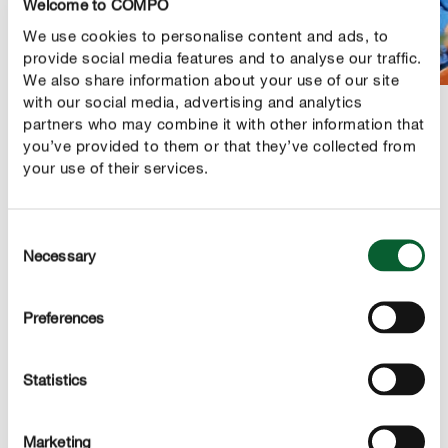
Welcome to COMPO
We use cookies to personalise content and ads, to
provide social media features and to analyse our traffic.
We also share information about your use of our site
with our social media, advertising and analytics
partners who may combine it with other information that
you’ve provided to them or that they’ve collected from
your use of their services.
PRODUCTBESCHRIJVING
GEBRUIK
Consent
Necessary
Selection
TECHNISCHE DETAILS
Preferences
EEN VRAAG? STEL ZE HIER!
Statistics
Tips voor een perfecte verzorging van je kamerplanten
Marketing