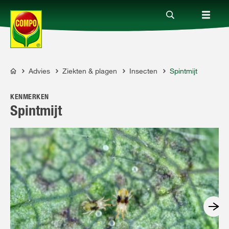
Advies
Ziekten & plagen
Insecten
Spintmijt
Producten
COMPO
KENMERKEN
Advies
Spintmijt
Thema's
Tot je dienst
Onderneming