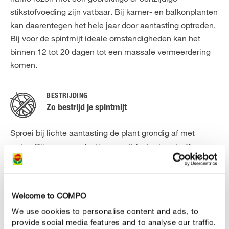
stikstofvoeding zijn vatbaar. Bij kamer- en balkonplanten
kan daarentegen het hele jaar door aantasting optreden.
Bij voor de spintmijt ideale omstandigheden kan het
binnen 12 tot 20 dagen tot een massale vermeerdering
komen.
BESTRIJDING
Zo bestrijd je spintmijt
Sproei bij lichte aantasting de plant grondig af met
water. Bij zware aantasting verwijder je de getroffen
bladeren en geef je zo snel mogelijk een
spuitbehandeling met insecticide. Bespuit de plant
gelijkmatig van alle kanten. Let er goed op dat ook de
Welcome to COMPO
onderkanten van de bladeren nat worden. Bladeren en
We use cookies to personalise content and ads, to
onkruidplanten in de omgeving van rozen moeten
provide social media features and to analyse our traffic.
worden verwijderd. Herhaal de behandeling om de pas