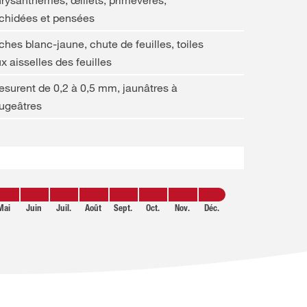
rysanthèmes, œillets, primevères,
chidées et pensées
ches blanc-jaune, chute de feuilles, toiles
x aisselles des feuilles
surent de 0,2 à 0,5 mm, jaunâtres à
ugeâtres
Mai
Juin
Juil.
Août
Sept.
Oct.
Nov.
Déc.