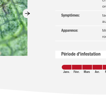
ch
or
ta
Symptômes
:
au
Me
Apparence
:
ro
Période d'infestation
Janv.
Févr.
Mars
Avr.