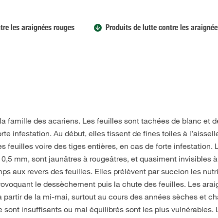
tre les araignées rouges
Produits de lutte contre les araigné
la famille des acariens. Les feuilles sont tachées de blanc et 
te infestation. Au début, elles tissent de fines toiles à l’aissel
s feuilles voire des tiges entières, en cas de forte infestation. 
,5 mm, sont jaunâtres à rougeâtres, et quasiment invisibles à 
mps aux revers des feuilles. Elles prélèvent par succion les nut
rovoquant le dessèchement puis la chute des feuilles. Les ara
 à partir de la mi-mai, surtout au cours des années sèches et c
e sont insuffisants ou mal équilibrés sont les plus vulnérables.