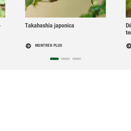
-
Takahashia japonica
Dé
t
MONTRER PLUS