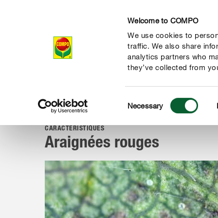
Welcome to COMPO
We use cookies to persona
Produits
Con
traffic. We also share inf
analytics partners who ma
they’ve collected from you
Consent
Conseil
Portraits de ravageurs
Insectes
Araignées r
Necessary
COMPO
Selection
CARACTÉRISTIQUES
Araignées rouges
 nature