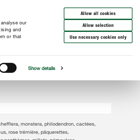
Distributeurs à proximité
NL
FR
Allow all cookies
 analyse our
Allow selection
tising and
em or that
Use necessary cookies only
Show details
hefflera, monstera, philodendron, cactées,
cus, rose trémière, pâquerettes,