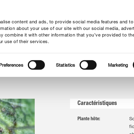
lise content and ads, to provide social media features and to
seil
Thèmes
Service
Qui sommes-nous?
ormation about your use of our site with our social media, adver
y combine it with other information that you’ve provided to th
r use of their services.
ouges
Preferences
Statistics
Marketing
Caractéristiques
Sc
Plante hôte
:
fi