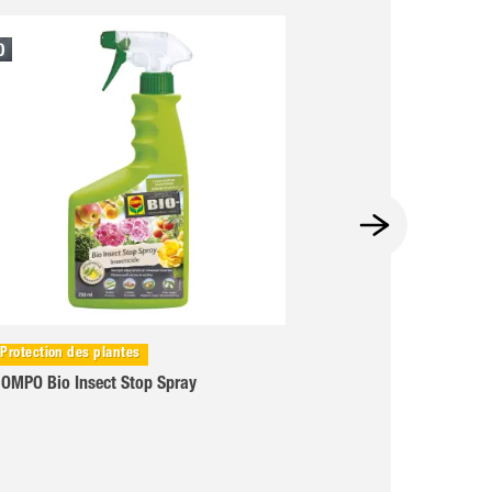
Protection des plantes
Protection des pla
OMPO Bio Insect Stop Spray
COMPO Bio Insect