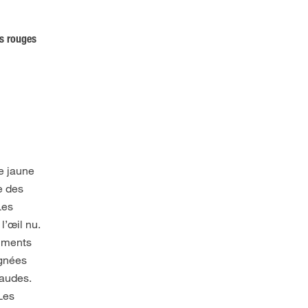
es rouges
de jaune
le des
Les
l’œil nu.
riments
ignées
haudes.
 Les