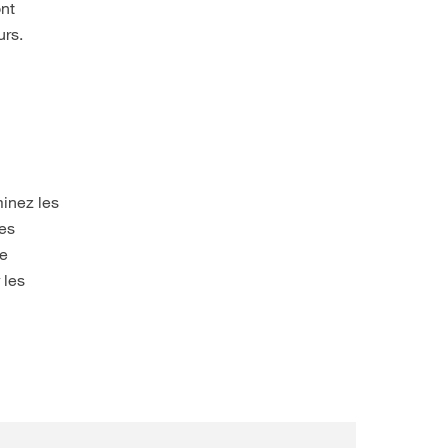
ont
urs.
minez les
tes
ge
 les