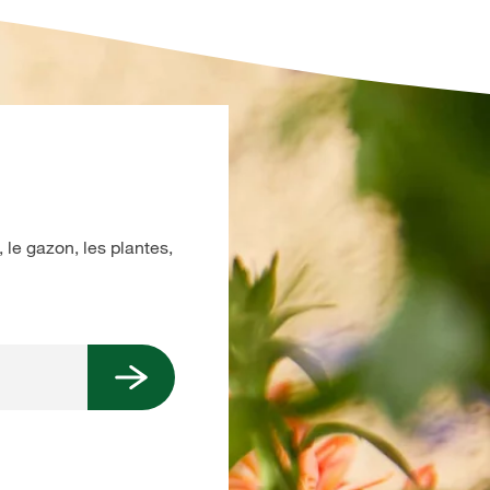
 le gazon, les plantes,
Oui, je voudrais m'abonner à la newsle