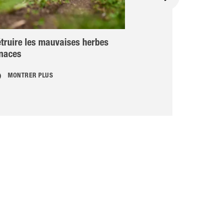
truire les mauvaises herbes
Aleurodes (mo
enaces
MONTRER PLUS
MONTRER PLU