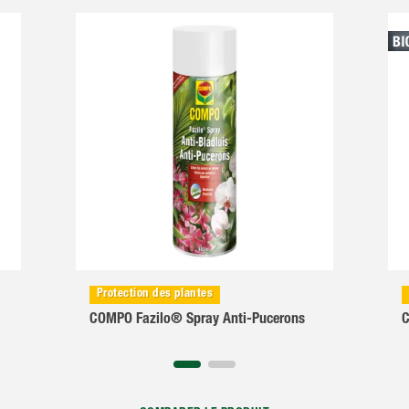
Protection des plantes
COMPO Fazilo® Spray Anti-Pucerons
C