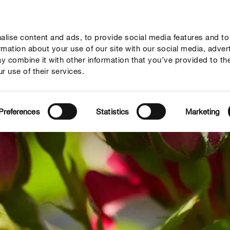
lise content and ads, to provide social media features and to
vies
Thema's
Tot je dienst
Onderneming
ormation about your use of our site with our social media, adver
y combine it with other information that you’ve provided to th
r use of their services.
Preferences
Statistics
Marketing