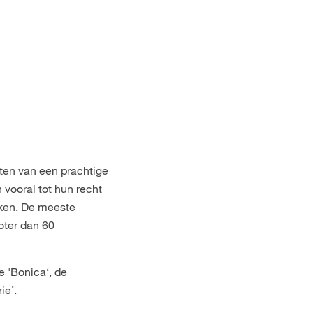
eten van een prachtige
 vooral tot hun recht
kken. De meeste
oter dan 60
e 'Bonica‘, de
ie’.