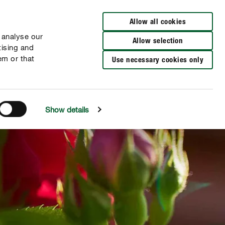
Verkooppunten
FR
NL
Allow all cookies
 analyse our
Allow selection
tising and
em or that
Use necessary cookies only
Show details