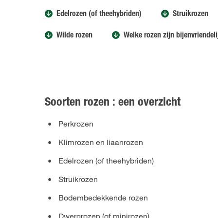
Edelrozen (of theehybriden)
Struikrozen
Wilde rozen
Welke rozen zijn bijenvriendel
Soorten rozen : een overzicht
Perkrozen
Klimrozen en liaanrozen
Edelrozen (of theehybriden)
Struikrozen
Bodembedekkende rozen
Dwergrozen (of minirozen)