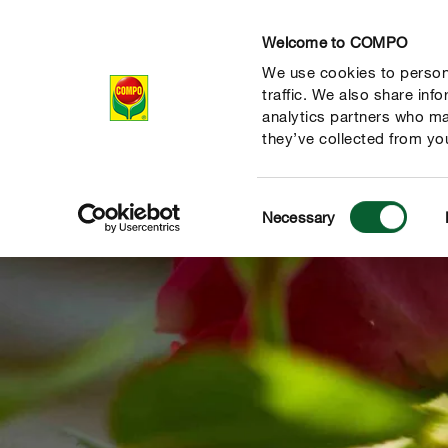
Welcome to COMPO
We use cookies to persona
Producten
Ad
traffic. We also share inf
analytics partners who ma
they’ve collected from you
Consent
Necessary
Selection
de natuur