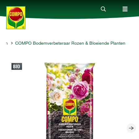
azon
COMPO Bodemverbeteraar Rozen & Bloeiende Planten
Producten
Advies
Thema's
Tot je dienst
Onderneming