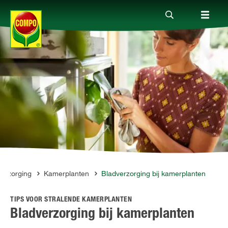
Producten
Advies
Thema's
Tot je dienst
verzorging
Kamerplanten
Bladverzorging bij kamerplanten
TIPS VOOR STRALENDE KAMERPLANTEN
Onderneming
Bladverzorging bij kamerplanten