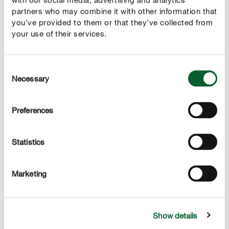
partners who may combine it with other information that
GEBRUIK
you’ve provided to them or that they’ve collected from
your use of their services.
TECHNISCHE DETAILS
Consent
EEN VRAAG? STEL ZE HIER!
Necessary
Selection
Preferences
Meer rond de verzorging van je orchideeën
Statistics
Marketing
Show details