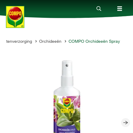
plantenverzorging
Orchideeën
COMPO Orchideeën Spray
Producten
Advies
Thema's
Tot je dienst
Onderneming