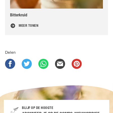
Bitterkruid
Bo
MEER TONEN
Delen
BLIJF OP DE HOOGTE