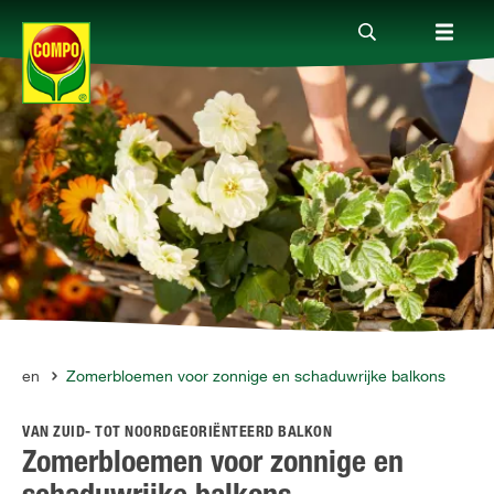
Producten
Advies
Thema's
Tot je dienst
lanten
Zomerbloemen voor zonnige en schaduwrijke balkons
VAN ZUID- TOT NOORDGEORIËNTEERD BALKON
Onderneming
Zomerbloemen voor zonnige en