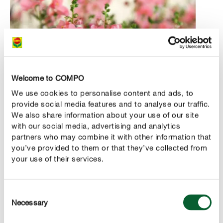
Welcome to COMPO
We use cookies to personalise content and ads, to
provide social media features and to analyse our traffic.
2. Diascia’s
We also share information about your use of our site
Met zijn
is de
with our social media, advertising and analytics
20 tot 30 centimeter hoge stengels
partners who may combine it with other information that
diascia geen typische balkonplant. Hierdoor is de plant
you’ve provided to them or that they’ve collected from
ideaal om highlights in verschillende kleuren te creëren.
your use of their services.
De diascia mag je pas buiten
aanplanten na de
, wanneer er geen vorst meer wordt verwacht.
IJsheiligen
Consent
Als je de plant goed verzorgt, zal ze
bloeien van mei tot
Necessary
Selection
. Houd de grond gelijkmatig vochtig, maar
oktober
vermijd wateroverlast. Geef regelmatig water en zorg