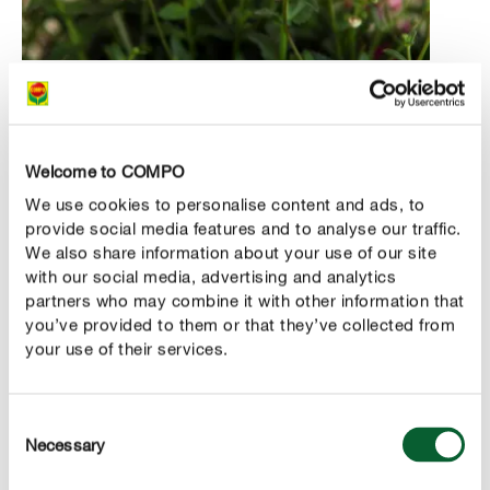
2. Diascias
Avec ses
, le
tiges de 20 à 30 centimètres de haut
diascia ne passe pas pour être une plante de balcon
Welcome to COMPO
typique. Il est réputé pour être un point de mire et se
We use cookies to personalise content and ads, to
décline en couleurs intemporelles. Les diascias se
provide social media features and to analyse our traffic.
plantent
sur le balcon, une fois que
au plus tôt en mai
We also share information about your use of our site
with our social media, advertising and analytics
les gelées nocturnes ne sont plus à craindre.
partners who may combine it with other information that
La
, sous réserve de
you’ve provided to them or that they’ve collected from
floraison dure de mai à octobre
your use of their services.
bons soins. Ils apprécient les sols modérément humides,
sans toutefois d’humidité stagnante. Arrosez par
conséquent régulièrement et veillez de préférence dès la
Consent
plantation à ce que l’excédent d’eau d’arrosage puisse
Necessary
Selection
être bien évacué, en intégrant un
drainage en granulés