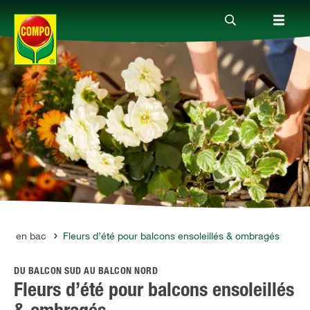
Produits
Conseil
Thèmes
Service
n et en bac
Fleurs d’été pour balcons ensoleillés & ombragés
DU BALCON SUD AU BALCON NORD
Qui sommes-nous?
Fleurs d’été pour balcons ensoleillés