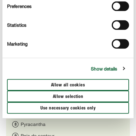
Preferences
Nos 20 meilleures plantes grimpantes pour le
Statistics
balcon et le jardin
Clématite (Clematis)
Marketing
Rosiers grimpants
Glycine
Show details
Hortensias grimpants
Allow all cookies
Lierre
Allow selection
Vigne vierge
Use necessary cookies only
Liseron
Pyracantha
Pois de senteur