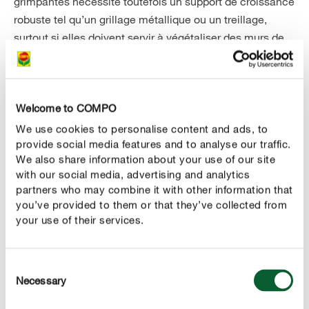
grimpantes nécessite toutefois un support de croissance
robuste tel qu’un grillage métallique ou un treillage,
surtout si elles doivent servir à végétaliser des murs de
maison.
3. PLANTES GRIMPANTES AU POTAGER
Welcome to COMPO
Le potager n’est pas en reste pour accueillir de
We use cookies to personalise content and ads, to
merveilleuses plantes grimpantes. Les
courges
provide social media features and to analyse our traffic.
décoratives, petits pois, concombres ou capucines
We also share information about your use of our site
, des plantes sarmenteuses, sont également
with our social media, advertising and analytics
tubéreuses
partners who may combine it with other information that
bienvenus dans des carrés potagers. Cultivés en
you’ve provided to them or that they’ve collected from
bordure, leur port retombant embellit naturellement le
your use of their services.
carré potager. Mais n’oublions pas les gourmands : que
penseriez-vous de planter un mûrier comme brise-vue
naturel ? Des variétés comme « Navaho » atteignent
Consent
Necessary
deux mètres de haut et se prêtent ainsi parfaitement à la
Selection
végétalisation de clôtures, de murs ou de treillage.