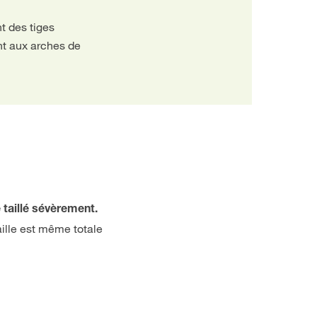
t des tiges
ent aux arches de
e taillé sévèrement.
aille est même totale