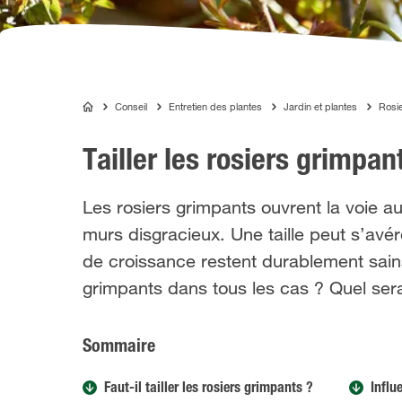
Conseil
Entretien des plantes
Jardin et plantes
Rosi
COMPO
Tailler les rosiers grimpa
Les rosiers grimpants ouvrent la voie a
murs disgracieux. Une taille peut s’avé
de croissance restent durablement sains 
grimpants dans tous les cas ? Quel sera
Sommaire
Faut-il tailler les rosiers grimpants ?
Influ