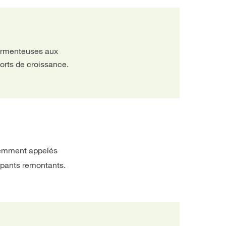
 sarmenteuses aux
orts de croissance.
équemment appelés
rimpants remontants.