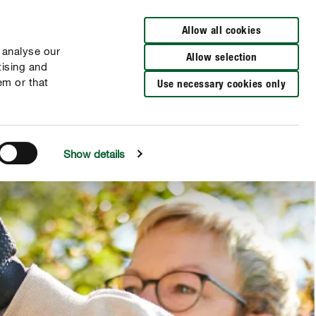
Distributeurs à proximité
FR
NL
Allow all cookies
 analyse our
Allow selection
tising and
em or that
Use necessary cookies only
Show details