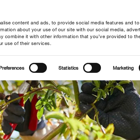
lise content and ads, to provide social media features and to
seil
Thèmes
Service
Qui sommes-nous?
ormation about your use of our site with our social media, adver
y combine it with other information that you’ve provided to th
r use of their services.
Preferences
Statistics
Marketing