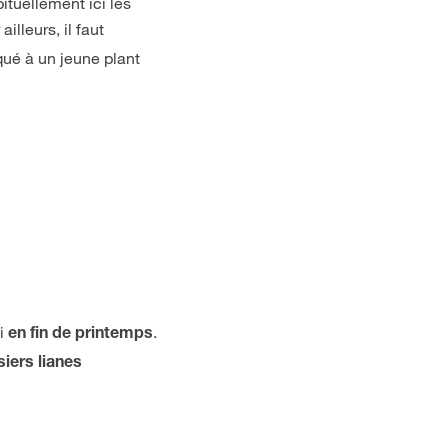
ituellement ici les
 ailleurs, il faut
iqué à un jeune plant
ci
.
en fin de printemps
siers lianes