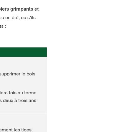
et
siers grimpants
u en été, ou s’ils
s :
 supprimer le bois
mière fois au terme
s deux à trois ans
rement les tiges