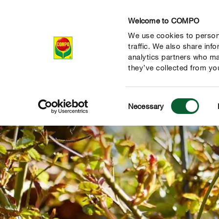
Welcome to COMPO
We use cookies to persona
Produits
Con
traffic. We also share inf
analytics partners who ma
they’ve collected from you
Consent
Necessary
Selection
 nature