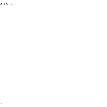
ons ont
in,