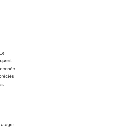
 Le
taquent
t censée
préciés
es
rotéger