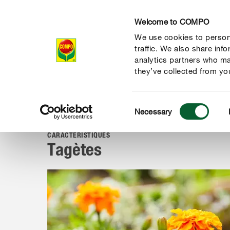
Welcome to COMPO
We use cookies to persona
Produits
Con
traffic. We also share inf
analytics partners who ma
they’ve collected from you
Consent
Conseil
Portraits de plantes
Plantes de jardin
Tagète
Necessary
COMPO
Selection
CARACTÉRISTIQUES
Tagètes
 nature