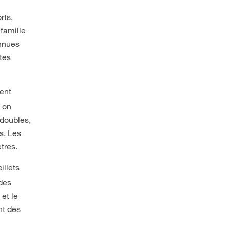
rts,
famille
onnues
etes
tent
, on
 doubles,
s. Les
tres.
illets
 des
 et le
nt des