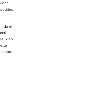
a donc
facultés
umide et
ussi
beaux en
Cette
un autre