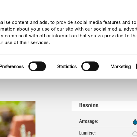
lise content and ads, to provide social media features and to
seil
Thèmes
Service
Qui sommes-nous?
ormation about your use of our site with our social media, adver
y combine it with other information that you’ve provided to th
r use of their services.
s
Preferences
Statistics
Marketing
Besoins
Arrosage
:
Lumière
: