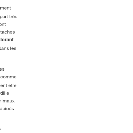
lement
port très
ont
 taches
dorant
dans les
les
es comme
ent être
dille
animaux
 épicés
s