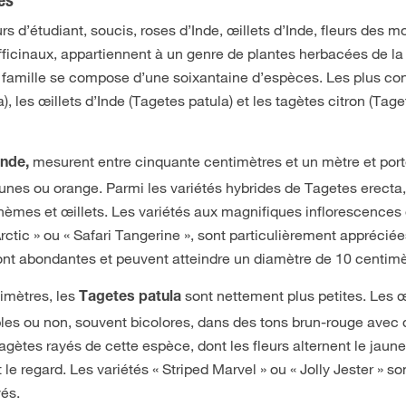
es
 d’étudiant, soucis, roses d’Inde, œillets d’Inde, fleurs des mo
fficinaux, appartiennent à un genre de plantes herbacées de la 
 famille se compose d’une soixantaine d’espèces. Les plus c
), les œillets d’Inde (Tagetes patula) et les tagètes citron (Tag
mesurent entre cinquante centimètres et un mètre et por
Inde,
unes ou orange. Parmi les variétés hybrides de Tagetes erecta
thèmes et œillets. Les variétés aux magnifiques inflorescences
ctic » ou « Safari Tangerine », sont particulièrement appréciée
ont abondantes et peuvent atteindre un diamètre de 10 centimè
imètres, les
sont nettement plus petites. Les œ
Tagetes patula
bles ou non, souvent bicolores, dans des tons brun-rouge avec
gètes rayés de cette espèce, dont les fleurs alternent le jaune
 le regard. Les variétés « Striped Marvel » ou « Jolly Jester » so
yés.