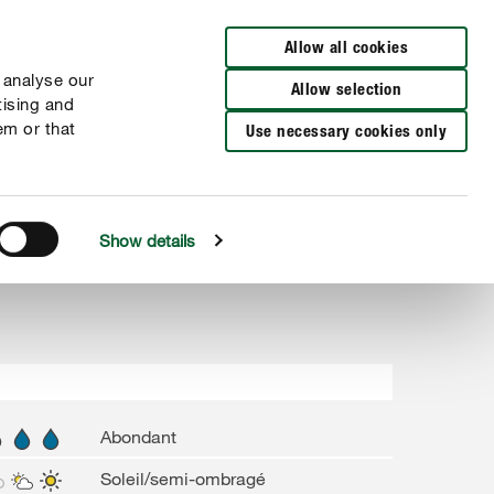
Distributeurs à proximité
FR
NL
Allow all cookies
 analyse our
Allow selection
tising and
em or that
Use necessary cookies only
Show details
Abondant
Soleil/semi-ombragé