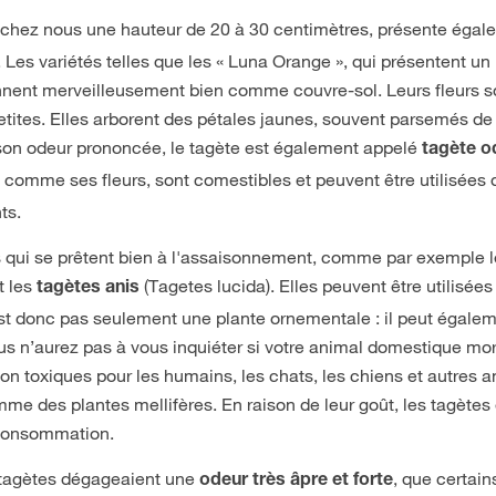
nt chez nous une hauteur de 20 à 30 centimètres, présente éga
es variétés telles que les « Luna Orange », qui présentent un 
nent merveilleusement bien comme couvre-sol. Leurs fleurs s
ites. Elles arborent des pétales jaunes, souvent parsemés de
 son odeur prononcée, le tagète est également appelé
tagète o
s, comme ses fleurs, sont comestibles et peuvent être utilisées 
ts.
és qui se prêtent bien à l'assaisonnement, comme par exemple 
et les
(Tagetes lucida). Elles peuvent être utilisé
tagètes anis
est donc pas seulement une plante ornementale : il peut égalem
us n’aurez pas à vous inquiéter si votre animal domestique mor
non toxiques pour les humains, les chats, les chiens et autres 
e des plantes mellifères. En raison de leur goût, les tagètes
 consommation.
ux tagètes dégageaient une
, que certain
odeur très âpre et forte