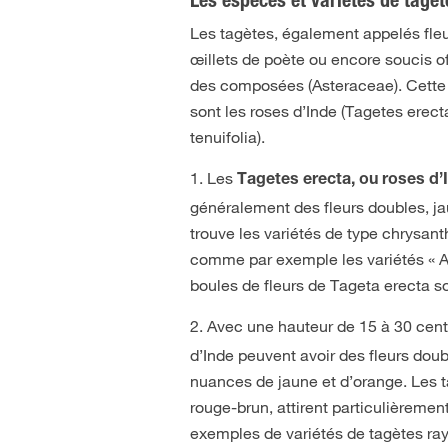
Les espèces et variétés de tagèt
Les tagètes, également appelés fleurs
œillets de poète ou encore soucis o
des composées (Asteraceae). Cette
sont les roses d’Inde (Tagetes erecta
tenuifolia).
1. Les
Tagetes erecta, ou roses d’
généralement des fleurs doubles, ja
trouve les variétés de type chrysan
comme par exemple les variétés « Ar
boules de fleurs de Tageta erecta s
2. Avec une hauteur de 15 à 30 cent
d’Inde peuvent avoir des fleurs dou
nuances de jaune et d’orange. Les ta
rouge-brun, attirent particulièrement
exemples de variétés de tagètes ra