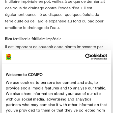
fritillaire impériale en pot, veillez à ce que ce dernier ait
des trous de drainage contre l’excès d’eau. Il est
également conseillé de disposer quelques éclats de
terre cuite ou de l’argile expansée au fond du bac pour
améliorer le drainage de l’eau.
Bien fertiliser la fritillaire impériale
Il est important de soutenir cette plante imposante par
des fertilisations régulières. Avant le redémarrage en
mars, la fritillaire impériale apprécie l’apport d’
un
. Elle abordera ainsi
engrais longue durée au printemps
la saison avec le plein d’énergie. Repérez l’endroit où
Welcome to COMPO
vous avez planté les bulbes à l’automne, pour savoir où
We use cookies to personalise content and ads, to
fertiliser ultérieurement.
provide social media features and to analyse our traffic.
Après la floraison, la fritillaire
We also share information about your use of our site
– car elle a
impériale apprécie une nouvelle fertilisation
with our social media, advertising and analytics
besoin de suffisamment de nutriments pour pouvoir
partners who may combine it with other information that
embellir votre jardin au printemps suivant.
you’ve provided to them or that they’ve collected from