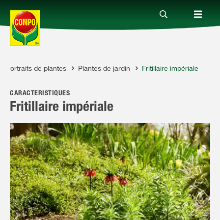
Portraits de plantes
Plantes de jardin
Fritillaire impériale
Produits
CARACTÉRISTIQUES
Conseil
Fritillaire impériale
Thèmes
Service
Qui sommes-nous?