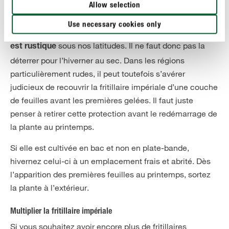
La fritillaire impériale est-elle rustique ?
Allow selection
Dans son pays d’origine, la Perse, les hivers sont
Use necessary cookies only
également froids. Par conséquent, la
fritillaire impériale
sous nos latitudes. Il ne faut donc pas la
est rustique
déterrer pour l’hiverner au sec. Dans les régions
particulièrement rudes, il peut toutefois s’avérer
judicieux de recouvrir la fritillaire impériale d’une couche
de feuilles avant les premières gelées. Il faut juste
penser à retirer cette protection avant le redémarrage de
la plante au printemps.
Si elle est cultivée en bac et non en plate-bande,
hivernez celui-ci à un emplacement frais et abrité. Dès
l’apparition des premières feuilles au printemps, sortez
la plante à l’extérieur.
Multiplier la fritillaire impériale
Si vous souhaitez avoir encore plus de fritillaires