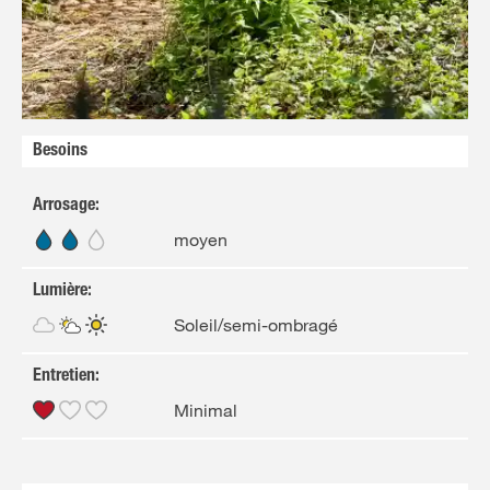
FR
NL
Besoins
Arrosage
:
moyen
Lumière
:
Soleil/semi-ombragé
Entretien
:
Minimal