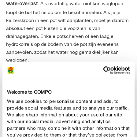
. Als overtollig water niet kan weglopen,
wateroverlast
loopt de bol het risico om te beschimmelen. Als je je
keizerskroon in een pot wilt aanplanten, moet je daarom
absoluut een pot kiezen die voorzien is van
drainagegaten. Enkele potscherven of een laagje
hydrokorrels op de bodem van de pot zijn eveneens
aanbevolen, zodat het water nog gemakkelijker kan
weglopen.
Keizerskroon correct bemesten
Om de statige plant zo goed mogelijk te ondersteunen, is
het belangrijk om regelmatig meststof te geven. Nog
Welcome to COMPO
vóór de nieuwe scheuten in maart beginnen te groeien,
We use cookies to personalise content and ads, to
kijkt de keizerskroon
uit naar een portie
provide social media features and to analyse our traffic.
in het voorjaar
We also share information about your use of our site
meststof met langdurige werking. Zo garandeer je een
with our social media, advertising and analytics
goede start in het najaar. Markeer de plantplaats in het
partners who may combine it with other information that
najaar zodra je de bol in de grond hebt gestopt, zodat je
you’ve provided to them or that they’ve collected from