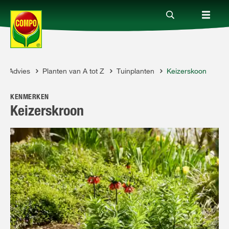
Advies
Planten van A tot Z
Tuinplanten
Keizerskoon
Producten
OMPO
KENMERKEN
Advies
Keizerskroon
Thema's
Tot je dienst
Onderneming