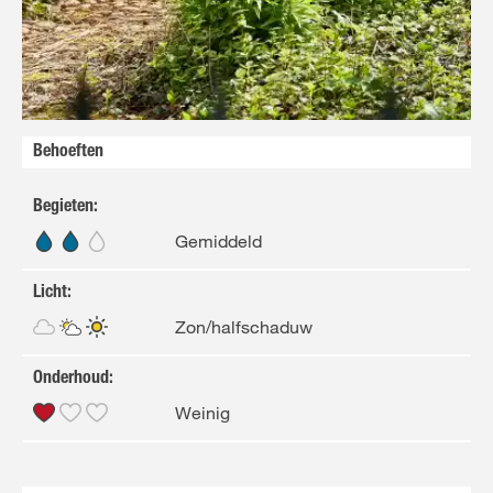
FR
NL
Behoeften
Begieten
:
Gemiddeld
Licht
:
Zon/halfschaduw
Onderhoud
:
Weinig