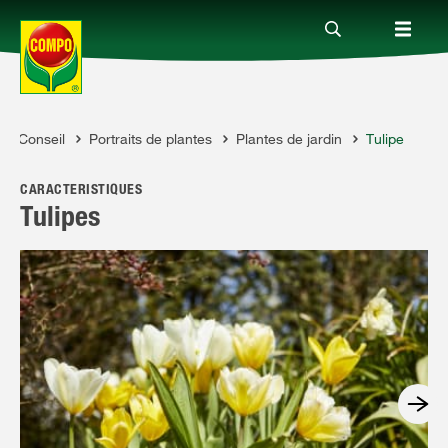
Conseil
Portraits de plantes
Plantes de jardin
Tulipe
Produits
OMPO
CARACTÉRISTIQUES
Conseil
Tulipes
Thèmes
Service
Qui sommes-nous?