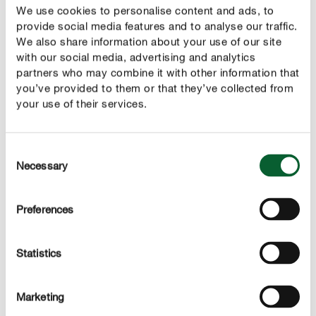
Si vous voulez chouchouter vos tulipes, et selon leur
We use cookies to personalise content and ads, to
variété,
, avant la
provide social media features and to analyse our traffic.
amendez le sol dès le printemps
We also share information about your use of our site
plantation. Bien appliquée, cette méthode dispense
with our social media, advertising and analytics
quasiment d’une fertilisation supplémentaire avec un
partners who may combine it with other information that
engrais organique.
you’ve provided to them or that they’ve collected from
your use of their services.
Généralement,
les tulipes à grandes fleurs apprécient
. Une
aussi un apport plus important de nutriments
bonne fertilisation permet aussi aux variétés de tulipes à
Consent
Necessary
Selection
longue durée de vie, de stocker suffisamment de
nutriments sous terre durant leur courte période de
végétation. Un apport de compost doit être mesuré, car il
Preferences
favorise la rétention d’humidité dans le sol.
Statistics
Quand peut-on tailler les tulipes ?
Dès que les hypanthes des tulipes commencent à
Marketing
de préférence à leur base pour que la
faner, coupez-les