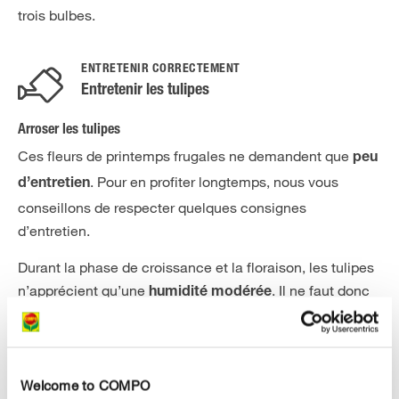
trois bulbes.
ENTRETENIR CORRECTEMENT
Entretenir les tulipes
Arroser les tulipes
Ces fleurs de printemps frugales ne demandent que
peu
. Pour en profiter longtemps, nous vous
d’entretien
conseillons de respecter quelques consignes
d’entretien.
Durant la phase de croissance et la floraison, les tulipes
n’apprécient qu’une
. Il ne faut donc
humidité modérée
les arroser que s’il ne pleut pas assez et que le sol est
sensiblement sec.
Fertiliser les tulipes
Welcome to COMPO