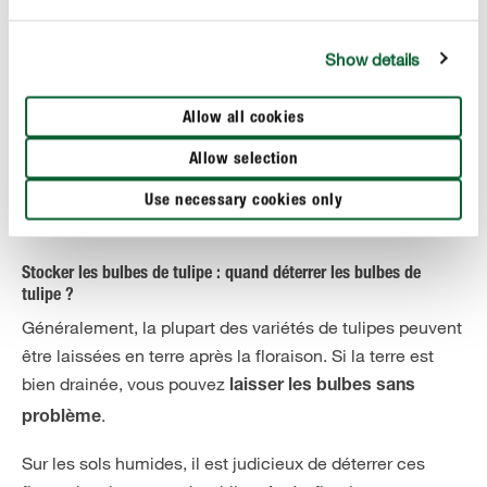
plante n’investisse pas toute son énergie dans la
formation de graines, mais plutôt dans le développement
Show details
du bulbe.
,
Laissez toutefois sécher la tige verte avec les feuilles
Allow all cookies
car elle continue d’apporter des nutriments au bulbe.
Allow selection
Dès qu’elle est desséchée, coupez-la
précautionneusement. Vos protégées pourront alors
Use necessary cookies only
former des bulbilles au cours des prochaines années.
Stocker les bulbes de tulipe : quand déterrer les bulbes de
tulipe ?
Généralement, la plupart des variétés de tulipes peuvent
être laissées en terre après la floraison. Si la terre est
bien drainée, vous pouvez
laisser les bulbes sans
.
problème
Sur les sols humides, il est judicieux de déterrer ces