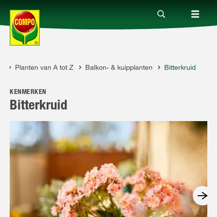
s
Planten van A tot Z
Balkon- & kuipplanten
Bitterkruid
Producten
KENMERKEN
Advies
Bitterkruid
Thema's
Tot je dienst
Onderneming