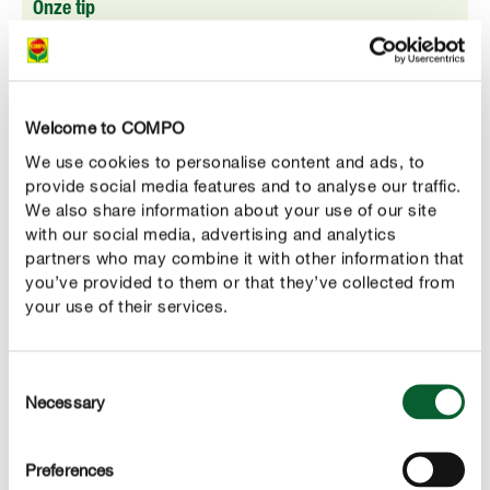
Onze tip
Als je de verwelkte bloemen van het bitterkruid
regelmatig verwijdert, kan je de vorming van nieuwe
bloemen stimuleren. Zo kan je de bloeitijd
Welcome to COMPO
van bitterkruid met enkele weken verlengen, tot groot
We use cookies to personalise content and ads, to
jolijt van heel wat nuttige insecten!
provide social media features and to analyse our traffic.
We also share information about your use of our site
with our social media, advertising and analytics
partners who may combine it with other information that
you’ve provided to them or that they’ve collected from
your use of their services.
CORRECT VERZORGEN
Bitterkruid verzorgen
Consent
Bitterkruid correct water geven
Necessary
Selection
De factor die het grootste gevaar vormt voor je bitterkruid
: permanent vocht. Geef je plant dus enkel water
wanneer ze daar nood aan heeft. Zoals alle vetplanten
Preferences