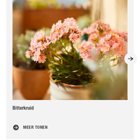
Bitterkruid
Bo
MEER TONEN