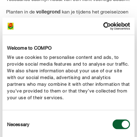
Planten in de
kan je tijdens het groeiseizoen
vollegrond
(lente / zomer) 2 tot 5 liter water per week geven, maar
de frequentie moet aangepast worden naargelang het
weer en de bodemvochtigheid. We raden je aan om de
bovenste grondlaag tussen de gietbeurten licht te laten
Welcome to COMPO
opdrogen. Tijdens periodes van droogte en hitte moet je
We use cookies to personalise content and ads, to
de plant meerdere keren per week voorzien van extra
provide social media features and to analyse our traffic.
water.
We also share information about your use of our site
with our social media, advertising and analytics
In
zal de potgrond veel sneller
potten of bakken
partners who may combine it with other information that
uitdrogen. Stop vóór de gietbeurt je vingers in de
you’ve provided to them or that they’ve collected from
potgrond. Als de bovenste laag potgrond nog vochtig is,
your use of their services.
dan hoef je voorlopig geen water te geven. Tijdens het
groeiseizoen heeft de plant wekelijks water nodig. Bij
Consent
aanhoudende hitte kan het zelfs noodzakelijk zijn om
Necessary
Selection
dagelijks water te geven. Giet tot het water onder uit de