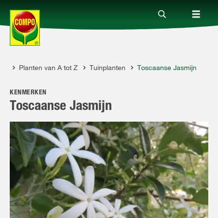
ies
Planten van A tot Z
Tuinplanten
Toscaanse Jasmijn
Producten
KENMERKEN
Advies
Toscaanse Jasmijn
Thema's
Tot je dienst
Onderneming