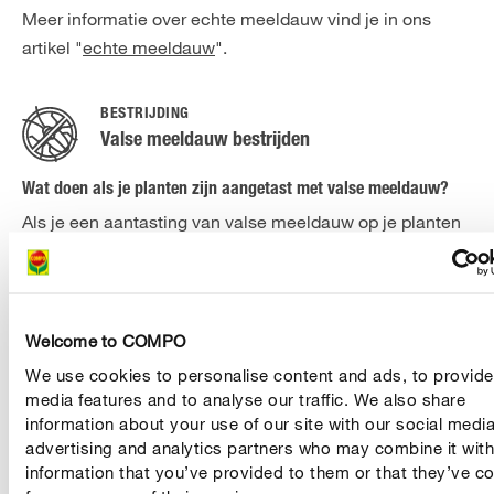
Meer informatie over echte meeldauw vind je in ons
artikel "
echte meeldauw
".
BESTRIJDING
Valse meeldauw bestrijden
Wat doen als je planten zijn aangetast met valse meeldauw?
Als je een aantasting van valse meeldauw op je planten
ontdekt, moet je heel snel ingrijpen. Verwijder
aangetaste bladeren en vruchten zo snel mogelijk en
gooi ze bij het
. Als je ze op de composthoop
restafval
gooit, kan de meeldauw zich gemakkelijk verder
Welcome to COMPO
verspreiden.
We use cookies to personalise content and ads, to provide
media features and to analyse our traffic. We also share
Gebruik ter bescherming van de planten een
information about your use of our site with our social media
om de schimmel en zijn
aangepaste ziektebestrijder
advertising and analytics partners who may combine it with
information that you’ve provided to them or that they’ve co
sporen effectief te bestrijden.
COMPO Brandnetelgier
is