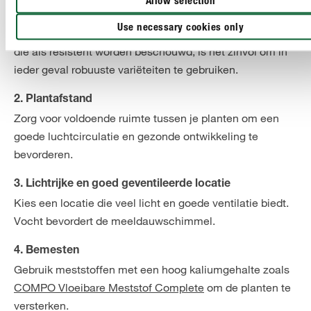
Allow selection
‘Fanny’ wijnranken of de bodembedekkende roos
Use necessary cookies only
‘Sommermärchen’. Als er geen speciale variëteiten zijn
die als resistent worden beschouwd, is het zinvol om in
ieder geval robuuste variëteiten te gebruiken.
2. Plantafstand
Zorg voor voldoende ruimte tussen je planten om een
goede luchtcirculatie en gezonde ontwikkeling te
bevorderen.
3. Lichtrijke en goed geventileerde locatie
Kies een locatie die veel licht en goede ventilatie biedt.
Vocht bevordert de meeldauwschimmel.
4. Bemesten
Gebruik meststoffen met een hoog kaliumgehalte zoals
COMPO Vloeibare Meststof Complete
om de planten te
versterken.