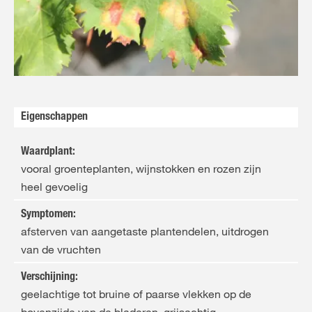
FR
NL
Val
Eigenschappen
Waardplant
:
vooral groenteplanten, wijnstokken en rozen zijn
heel gevoelig
Symptomen
:
afsterven van aangetaste plantendelen, uitdrogen
van de vruchten
Verschijning
:
geelachtige tot bruine of paarse vlekken op de