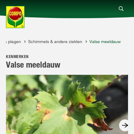
en & plagen
Schimmels & andere ziekten
Valse meeldauw
Producten
KENMERKEN
Advies
Valse meeldauw
Thema's
Tot je dienst
Onderneming