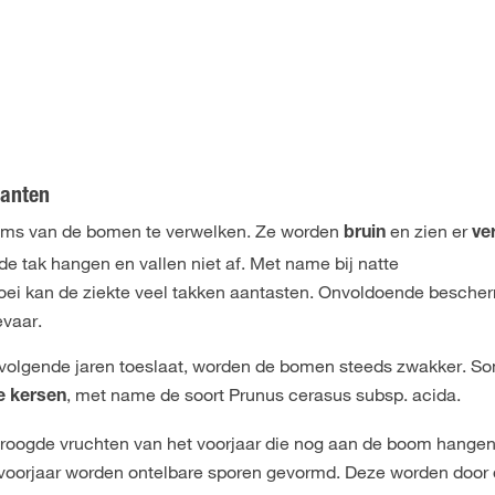
lanten
sems van de bomen te verwelken. Ze worden
en zien er
bruin
ve
de tak hangen en vallen niet af. Met name bij natte
oei kan de ziekte veel takken aantasten. Onvoldoende besche
evaar.
olgende jaren toeslaat, worden de bomen steeds zwakker. S
, met name de soort Prunus cerasus subsp. acida.
e kersen
roogde vruchten van het voorjaar die nog aan de boom hangen
t voorjaar worden ontelbare sporen gevormd. Deze worden door 