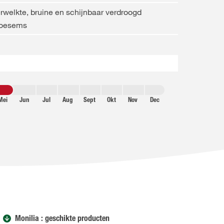
rwelkte, bruine en schijnbaar verdroogd
loesems
Mei
Jun
Jul
Aug
Sept
Okt
Nov
Dec
Monilia : geschikte producten