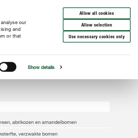
Verkooppunten
FR
NL
Allow all cookies
 analyse our
Allow selection
tising and
em or that
Use necessary cookies only
Show details
ersen, abrikozen en amandelbomen
ksterfte, verzwakte bomen