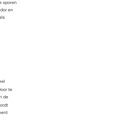
e sporen
 dor en
als
eel
oor te
n de
ordt
ment