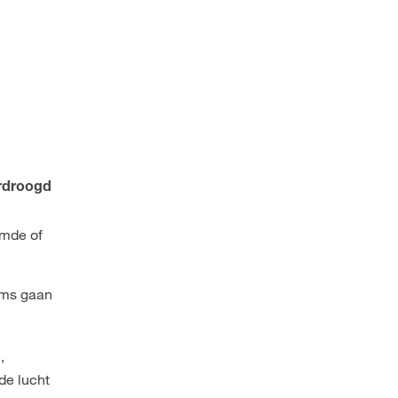
rdroogd
rmde of
oms gaan
,
de lucht