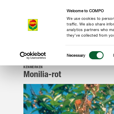
Welcome to COMPO
We use cookies to persona
Producten
Ad
traffic. We also share inf
analytics partners who ma
they’ve collected from you
Consent
Advies
Ziekten & plagen
Schimmels & andere ziekten
Necessary
COMPO
Selection
KENMERKEN
Monilia-rot
de natuur