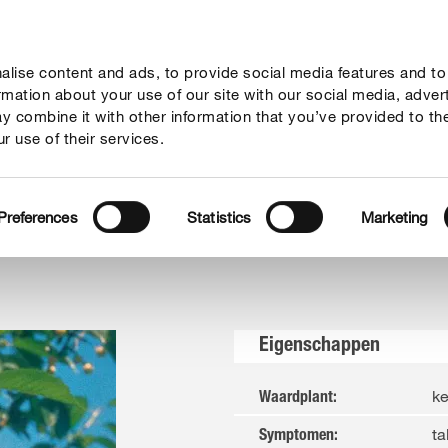
lise content and ads, to provide social media features and to
vies
Thema's
Tot je dienst
Onderneming
ormation about your use of our site with our social media, adver
y combine it with other information that you’ve provided to th
r use of their services.
Monilia-rot
Preferences
Statistics
Marketing
Eigenschappen
k
Waardplant
:
ta
Symptomen
: