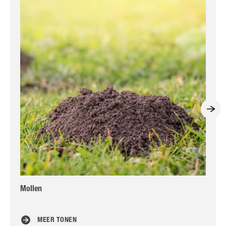
Mollen
En
MEER TONEN