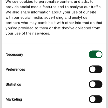
We use cookies to personalise content and ads, to
ziekteverwekkers zich vervolgens in de tijgermug
provide social media features and to analyse our traffic.
vermenigvuldigen. Na ongeveer 9 dagen kan het virus
We also share information about your use of our site
via een nieuwe beet op een andere persoon worden
with our social media, advertising and analytics
overgedragen. Ook de Egyptische tijgermug kan in de
partners who may combine it with other information that
verspreidingsgebieden voorkomen als ziektedrager van
you’ve provided to them or that they’ve collected from
your use of their services.
diverse virussen zoals het gele-koortsvirus, het
denguevirus of Zika-virussen.
Consent
tijgermuggen kunnen deze virussen enkel
Opgelet :
Necessary
Selection
overbrengen door geïnfecteerde mensen te steken. In
gebieden waar deze gevaarlijke tropische ziekten niet
Preferences
broeien, zullen de tijgermuggen geen ziekten
overbrengen. Wanneer zieke mensen reizen naar regio’s
waar deze ziekten zich nog niet hebben verspreid, kan
Statistics
de Aziatische tijgermug zich in de toekomst sneller
verspreiden. Helaas zal dit scenario vaker voorkomen
Marketing
door de klimaatverandering en de daarmee gepaarde
stijgende temperaturen.