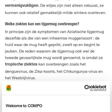
. De eitjes zijn niet alleen robuust, ze
vermenigvuldigen
kunnen ook relatief gemakkelijk milde winters overleven.
Welke ziekten kan een tijgermug overbrengen?
In principe zijn de symptomen van Aziatische tijgermug
dezelfde als die van een inheemse muggensoort : de
huid waar de mug heeft geprikt, zwelt op en begint te
jeuken. De reden waarom de tijgermug ook wel de
tweede gevaarlijkste mug wordt genoemd, is omdat ze
kan overbrengen zoals het
tropische ziektes
denguevirus, de Zika-koorts, het Chikungunya-virus en
het Westnijlvirus.
Een persoon die besmet is met een
Hoe dit gebeurt?
van de bovengenoemde virussen en die zich in een
gebied met Aziatische tijgermuggen bevindt, wordt
Welcome to COMPO
gestoken. Bij voldoende warme temperaturen kunnen de