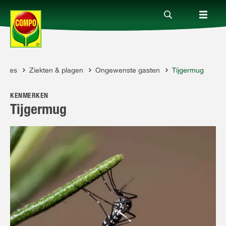
dvies
Ziekten & plagen
Ongewenste gasten
Tijgermug
Producten
PO
KENMERKEN
Advies
Tijgermug
Thema's
Tot je dienst
Onderneming