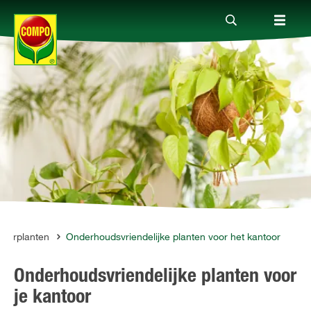
Producten
Advies
Thema's
Tot je dienst
merplanten
Onderhoudsvriendelijke planten voor het kantoor
Onderhoudsvriendelijke planten voor
Onderneming
je kantoor