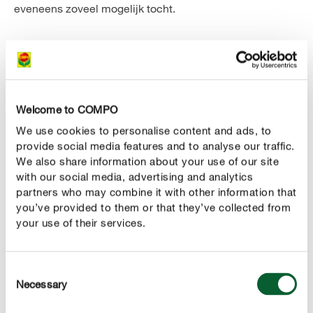
eveneens zoveel mogelijk tocht.
Welcome to COMPO
We use cookies to personalise content and ads, to
provide social media features and to analyse our traffic.
We also share information about your use of our site
with our social media, advertising and analytics
partners who may combine it with other information that
you’ve provided to them or that they’ve collected from
your use of their services.
7. Yucca
Consent
Necessary
De yucca komt oorspronkelijk uit Mexico en Midden-
Selection
Amerika. Het hoeft dan ook niet te verbazen dat de plant