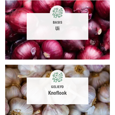
BASIS
Ui
GELIEFD
Knoflook