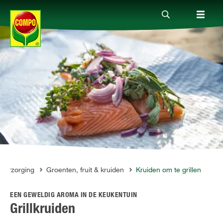
Producten
Advies
Thema's
Tot je dienst
nverzorging
Groenten, fruit & kruiden
Kruiden om te grillen
EEN GEWELDIG AROMA IN DE KEUKENTUIN
Onderneming
Grillkruiden