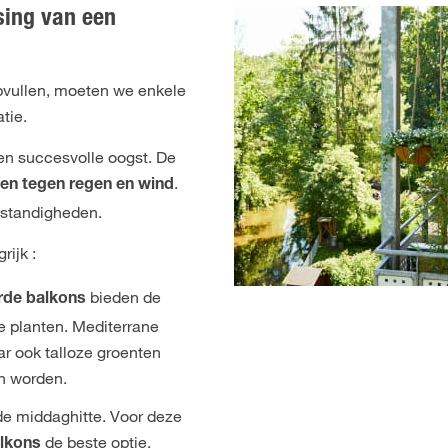
tsing van een
opvullen, moeten we enkele
tie.
en succesvolle oogst. De
.
n tegen regen en wind
mstandigheden.
rijk :
bieden de
rde balkons
 planten. Mediterrane
ar ook talloze groenten
n worden.
de middaghitte. Voor deze
de beste optie.
alkons