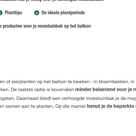
roducten heb je nodig voor je verhoogde moestuinbak
Planttips
De ideale plantperiode
e producten voor je moestuinbak op het balkon
en of sierplanten op het balkon te kweken : in bloembakken, in
en. De laatste optie is bovendien
minder belastend voor je 
 oogsten. Daarnaast biedt een verhoogde moestuinbak je de mo
en samen aan te planten. Op die manier
benut je de beperkte 