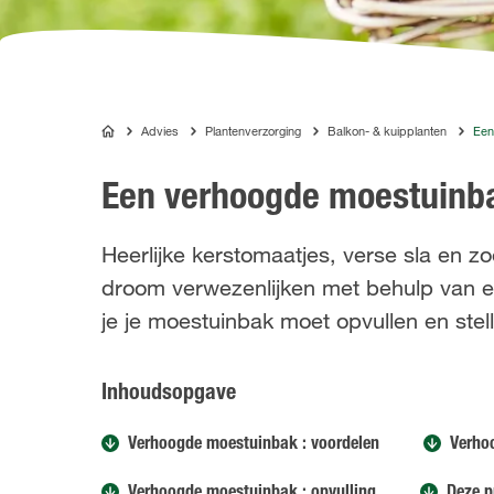
Advies
Plantenverzorging
Balkon- & kuipplanten
Een
COMPO
Een verhoogde moestuinba
Heerlijke kerstomaatjes, verse sla en zo
droom verwezenlijken met behulp van ee
je je moestuinbak moet opvullen en stel
Inhoudsopgave
Verhoogde moestuinbak : voordelen
Verho