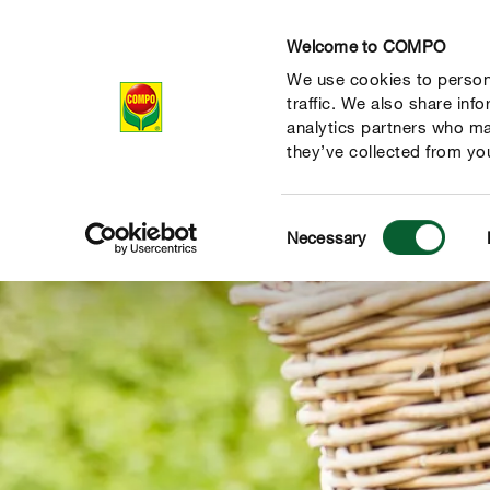
Welcome to COMPO
We use cookies to persona
Producten
Ad
traffic. We also share inf
analytics partners who ma
they’ve collected from you
Consent
Necessary
Selection
de natuur