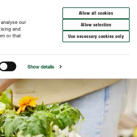
Verkooppunten
FR
NL
Allow all cookies
 analyse our
Allow selection
tising and
em or that
Use necessary cookies only
Show details