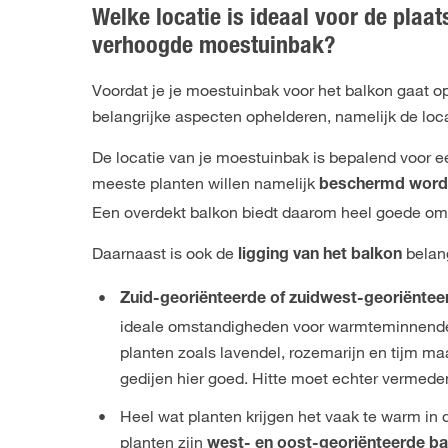
Welke locatie is ideaal voor de plaa
verhoogde moestuinbak?
Voordat je je moestuinbak voor het balkon gaat 
belangrijke aspecten ophelderen, namelijk de loca
De locatie van je moestuinbak is bepalend voor e
meeste planten willen namelijk
beschermd worde
Een overdekt balkon biedt daarom heel goede o
Daarnaast is ook de
belang
ligging van het balkon
Zuid-georiënteerde of zuidwest-georiëntee
ideale omstandigheden voor warmteminnende
planten zoals lavendel, rozemarijn en tijm ma
gedijen hier goed. Hitte moet echter vermede
Heel wat planten krijgen het vaak te warm in 
planten zijn
west- en oost-georiënteerde b