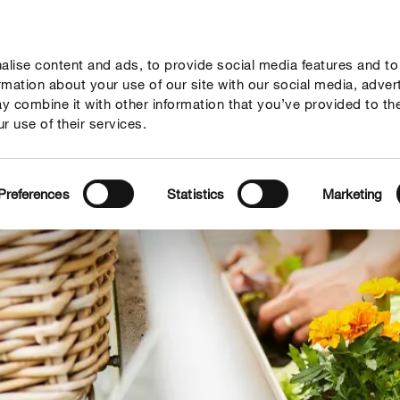
lise content and ads, to provide social media features and to
vies
Thema's
Tot je dienst
Onderneming
ormation about your use of our site with our social media, adver
y combine it with other information that you’ve provided to th
r use of their services.
Preferences
Statistics
Marketing