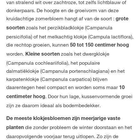
van stralend wit over zachtroze, tot zelfs lichtblauw of
donkerpaars. De hoogte en de groeivorm van deze
kruidachtige zomerbloem hangt af van de soort :
grote
zoals het perzikbladklokje (Campanula
soorten
persicifolia) of het melkachtig klokje (Campula lactiflora),
die rechtop groeien, kunnen
50 tot 150 centimer hoog
worden.
zoals het dwergklokje
Kleine soorten
(Campanula cochleariifolia), het populaire
dalmatiëklokje (Campanula portenschlagiana) en het
karpatenklokje (Campanula carpatica) blijven
daarentegen heel compact en worden soms maar
10
. Door hun lage, kussenvormende groei
centimeter hoog
zijn ze daarom ideaal als bodembedekker.
De meeste klokjesbloemen zijn meerjarige vaste
die zonder probleem de winter doorstaan en het
planten
daaropvolgende voorjaar terug uitlopen. Zo zijn de