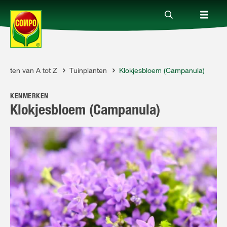
lanten van A tot Z
Tuinplanten
Klokjesbloem (Campanula)
Producten
KENMERKEN
Advies
Klokjesbloem (Campanula)
Thema's
Tot je dienst
Onderneming