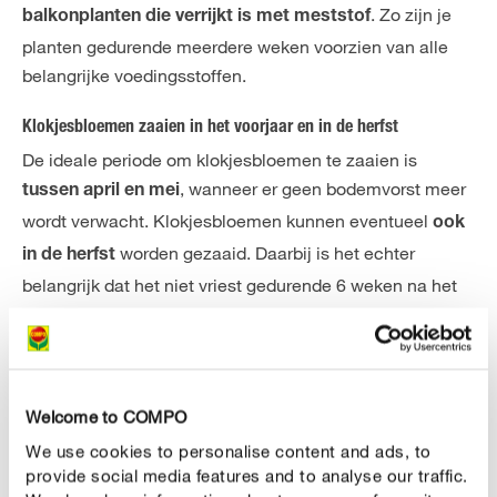
. Zo zijn je
balkonplanten die verrijkt is met meststof
planten gedurende meerdere weken voorzien van alle
belangrijke voedingsstoffen.
Klokjesbloemen zaaien in het voorjaar en in de herfst
De ideale periode om klokjesbloemen te zaaien is
, wanneer er geen bodemvorst meer
tussen april en mei
wordt verwacht. Klokjesbloemen kunnen eventueel
ook
worden gezaaid. Daarbij is het echter
in de herfst
belangrijk dat het niet vriest gedurende 6 weken na het
uitzaaien. Dit geeft de zaden genoeg tijd om in te
wortelen en genoeg kracht te krijgen om te groeien en te
bloeien in het daaropvolgende voorjaar.
Klokjesbloemen die in het voorjaar werden gezaaid
Welcome to COMPO
zullen - afhankelijk van de soort -
. De
bloeien vanaf juni
We use cookies to personalise content and ads, to
provide social media features and to analyse our traffic.
ganse zomer zal je kunnen genieten van de kleurrijke