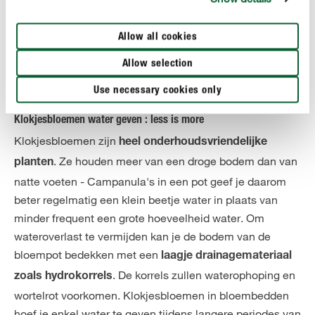
Druk goed aan en geef water.
Allow all cookies
Allow selection
CORRECT VERZORGEN
Klokjesbloemen verzorgen
Use necessary cookies only
Klokjesbloemen water geven : less is more
Klokjesbloemen zijn
heel onderhoudsvriendelijke
. Ze houden meer van een droge bodem dan van
planten
natte voeten - Campanula's in een pot geef je daarom
beter regelmatig een klein beetje water in plaats van
minder frequent een grote hoeveelheid water. Om
wateroverlast te vermijden kan je de bodem van de
bloempot bedekken met een
laagje drainagemateriaal
. De korrels zullen waterophoping en
zoals hydrokorrels
wortelrot voorkomen. Klokjesbloemen in bloembedden
hoef je enkel water te geven tijdens langere periodes van