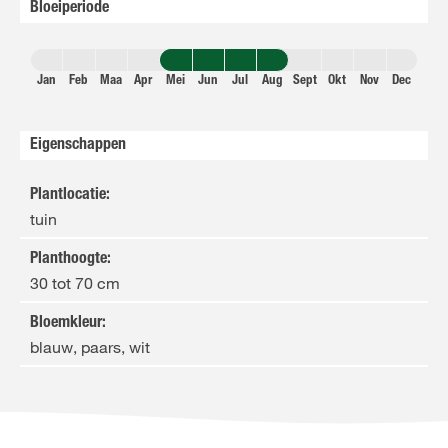
Bloeiperiode
Jan
Feb
Maa
Apr
Mei
Jun
Jul
Aug
Sept
Okt
Nov
Dec
Eigenschappen
Plantlocatie
:
tuin
Planthoogte
:
30 tot 70 cm
Bloemkleur
:
blauw, paars, wit