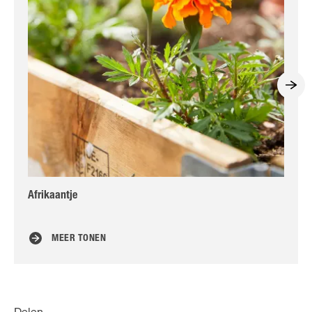
Afrikaantje
Ke
MEER TONEN
Delen