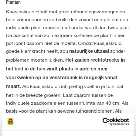
Planten
Kaasjeskruid bloeit met groot uithoudingsvermogen de
hele zomer door en verbruikt dan zoveel energie dat een
individuele plant meestal niet ouder wordt dan twee jaar.
De aanschaf van zo'n extreem kortlevende plant in een
pot loont daarom niet de moeite. Omdat kaasjeskruid
goede kiemkracht heeft, zou
zonder
natuurlijke uitzaai
problemen moeten lukken.
Het zaaien rechtstreeks in
het bed in de tuin vindt plaats in april en mei;
voorkweken op de vensterbank is mogelijk vanaf
Als kaasjeskruid zich prettig voelt in je tuin, zal
maart.
het in de breedte groeien. Laat daarom tussen de
individuele zaadkorrels een tussenruimte van 40 cm. Als
basis voor de plant kan gewone tuingrond dienen. Als
je de grond regelmatig los maakt en vochtig houdt, zou
er bij het kweken niets mis moeten gaan.