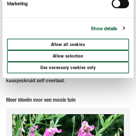
kaasjeskruid de hele zomer lang door.
Marketing
Delen/snoeien
Om kaasjeskruid te helpen bij het uitlopen volgend jaar,
Show details
bevrijd je de plant in het
van de afgestorven
voorjaar
plantendelen en opdringerig onkruid. Omdat juist jonge
Allow all cookies
planten het mooiste bloeien, krijg je op de lange termijn
alleen een mooi kaasjeskruidbed als je de jaarlijkse
Allow selection
natuurlijke uitzaai van de plant toelaat. De beste
Use necessary cookies only
resultaten krijg je dus als je de
vermeerdering aan het
.
kaasjeskruid zelf overlaat
Meer ideeën voor een mooie tuin