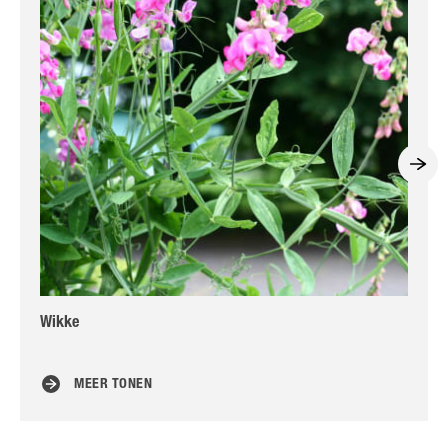
Wikke
Va
MEER TONEN