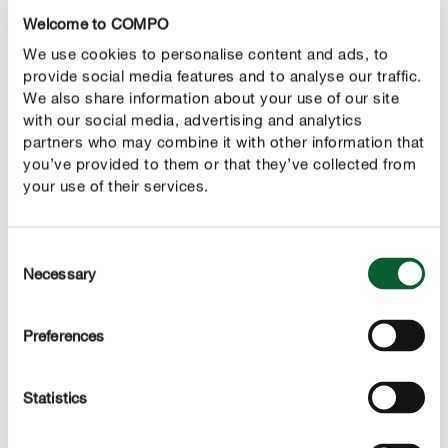
Welcome to COMPO
CORRECT VERZORGEN
We use cookies to personalise content and ads, to
Kaasjeskruid verzorgen
provide social media features and to analyse our traffic.
We also share information about your use of our site
Water geven
with our social media, advertising and analytics
Kaasjeskruid heeft zijn habitat op akkers en in
partners who may combine it with other information that
bosweiden en is dus
niet afhankelijk van aanvullend
you’ve provided to them or that they’ve collected from
geven. Bij lang aanhoudende droogteperioden
your use of their services.
water
moet je natuurlijk wel naar de gieter grijpen voordat de
bloemen en bladeren verdorren.
Consent
Necessary
Selection
Bemesting
Om ervoor te zorgen dat kaasjeskruid zich niet te veel
Preferences
uitput voor een weelderige bloei, is het met name in het
zinvol om ondersteuning te bieden in de vorm
voorjaar
van
. Wanneer je tijdens de
Statistics
vloeibare meststof
bloeiperiode om de twee weken meststof toedient, groeit