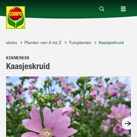
Advies
Planten van A tot Z
Tuinplanten
Kaasjeskruid
Producten
OMPO
KENMERKEN
Advies
Kaasjeskruid
Thema's
Tot je dienst
Onderneming