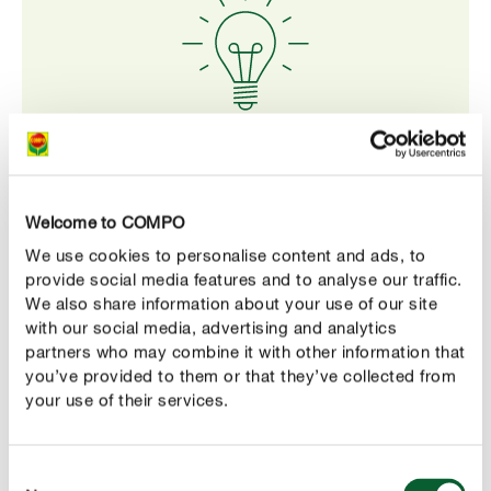
Onze tip
Binnenshuis kan je hyacinten kweken in speciale
Welcome to COMPO
glazen. Meer over deze techniek vind je in ons
inspiratie-artikel "
Hyacintenbollen trekken in een
We use cookies to personalise content and ads, to
provide social media features and to analyse our traffic.
hyacintenglas
".
We also share information about your use of our site
with our social media, advertising and analytics
partners who may combine it with other information that
you’ve provided to them or that they’ve collected from
your use of their services.
CORRECT VERZORGEN
Hyacinten verzorgen
Consent