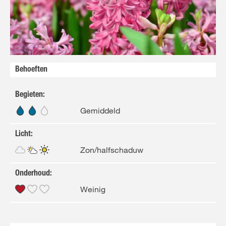
FR
NL
Behoeften
Begieten
:
Gemiddeld
Licht
:
Zon/halfschaduw
Onderhoud
:
Weinig