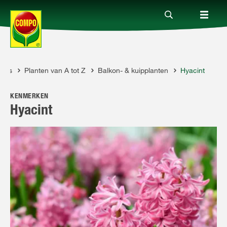
vies
Planten van A tot Z
Balkon- & kuipplanten
Hyacint
Producten
O
KENMERKEN
Advies
Hyacint
Thema's
Tot je dienst
Onderneming