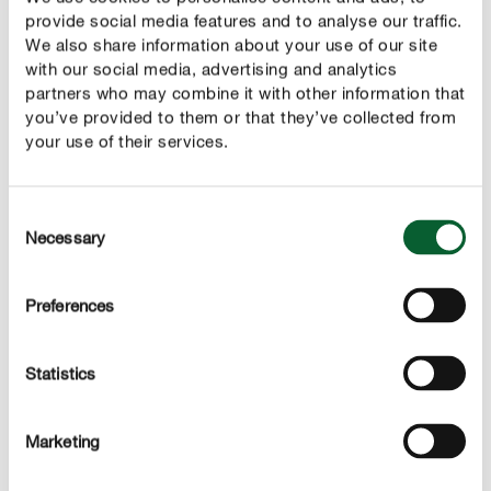
ongeveer 2 centimeter diep in de aarde. De onderlinge
provide social media features and to analyse our traffic.
afstand tussen de planten moet 30 tot 40 cm zijn.
We also share information about your use of our site
Vanwege de hoge groei is deze vaste plant maar matig
with our social media, advertising and analytics
partners who may combine it with other information that
geschikt om in kuipen te planten.
you’ve provided to them or that they’ve collected from
your use of their services.
CORRECT VERZORGEN
Rode zonnehoed verzorgen
Consent
Necessary
Roze zonnehoed correct water geven
Selection
Tijdens de kiemperiode van 2 tot 3 weken moet je de
zaadjes steeds vochtig houden. Daarna geeft de paarse
Preferences
zonnehoed de voorkeur aan een
matig vochtige
, maar de plant is ook goed bestand tegen
bodem
Statistics
periodes van droogte. Als de wortels van de plant zich
in
de onmiddellijke nabijheid van een
Marketing
bevinden, hoef je slechts in zeldzame
waterbron
gevallen zelf water te geven.