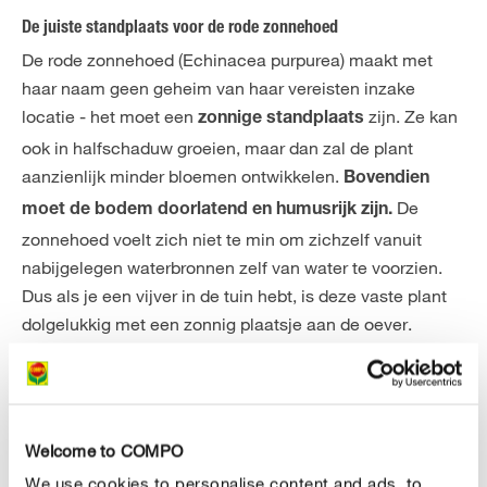
De juiste standplaats voor de rode zonnehoed
De rode zonnehoed (Echinacea purpurea) maakt met
haar naam geen geheim van haar vereisten inzake
locatie - het moet een
zijn. Ze kan
zonnige standplaats
ook in halfschaduw groeien, maar dan zal de plant
aanzienlijk minder bloemen ontwikkelen.
Bovendien
De
moet de bodem doorlatend en humusrijk zijn.
zonnehoed voelt zich niet te min om zichzelf vanuit
nabijgelegen waterbronnen zelf van water te voorzien.
Dus als je een vijver in de tuin hebt, is deze vaste plant
dolgelukkig met een zonnig plaatsje aan de oever.
Rode zonnehoed aanplanten - zo ga je te werk
Je kan de rode zonnehoed als volgroeide vaste plant
kopen of zelf in
april en mei de zaadjes in een
Welcome to COMPO
. Steek de zaadjes
bloemenbed in de tuin zaaien
We use cookies to personalise content and ads, to