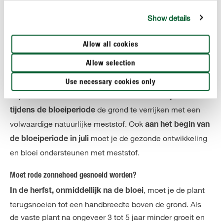
Show details
Hoe vaak moet je je rode zonnehoed bemesten?
Hoewel de rode zonnehoed blij is met een voedingsrijke
Allow all cookies
bodem, moet je
, omdat
niet overdrijven met bemesten
de dunne stelen anders te snel de lucht in schieten en bij
Allow selection
wind of zware regen gemakkelijk kunnen ombuigen.
Use necessary cookies only
Wij adviseren om
vóór het zaaien in het voorjaar en
de grond te verrijken met een
tijdens de bloeiperiode
volwaardige natuurlijke meststof. Ook
aan het begin van
moet je de gezonde ontwikkeling
de bloeiperiode in juli
en bloei ondersteunen met meststof.
Moet rode zonnehoed gesnoeid worden?
, moet je de plant
In de herfst, onmiddellijk na de bloei
terugsnoeien tot een handbreedte boven de grond. Als
de vaste plant na ongeveer 3 tot 5 jaar minder groeit en