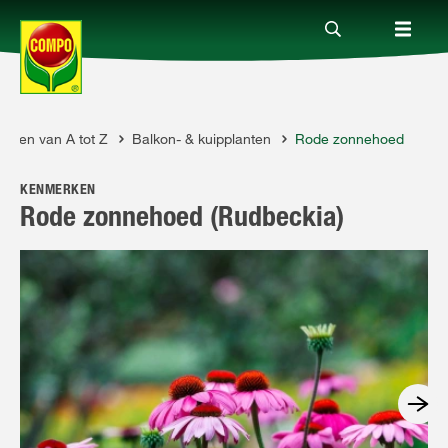
anten van A tot Z
Balkon- & kuipplanten
Rode zonnehoed
Producten
KENMERKEN
Advies
Rode zonnehoed (Rudbeckia)
Thema's
Tot je dienst
Onderneming