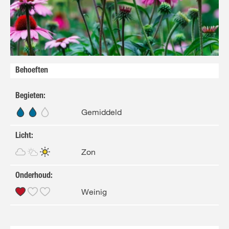
FR
NL
Behoeften
Begieten
:
Gemiddeld
Licht
:
Zon
Onderhoud
:
Weinig