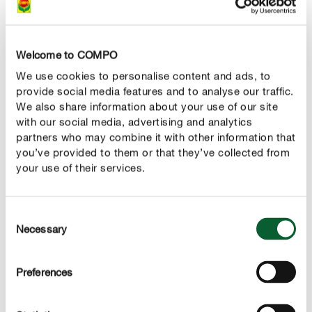
klimop op de lange duur niet.
Bemesting
Welcome to COMPO
Arme grond in de tuin kan je verbeteren door
compost
We use cookies to personalise content and ads, to
toe te voegen of door te bemesten met onze langzaam
provide social media features and to analyse our traffic.
werkende meststof voor coniferen. Zo waarborg je de
We also share information about your use of our site
toevoer van voldoende voedingsstoffen. Voor klimop als
with our social media, advertising and analytics
, zowel in huis als op het terras, bevelen we
partners who may combine it with other information that
potplant
you’ve provided to them or that they’ve collected from
regelmatige bemesting met onze meststof voor groene
your use of their services.
planten en palmen aan. Het is voldoende om deze
meststof iedere twee weken aan het gietwater toe te
voegen. Alleen
in de winter moet je een rustperiode
Consent
en zes tot acht weken geen meststof geven.
Necessary
Selection
inlassen
Snoeien
Preferences
De eerste jaren groeit klimop relatief weinig, zodat in die
periode normaal gesproken geen terugsnoei of