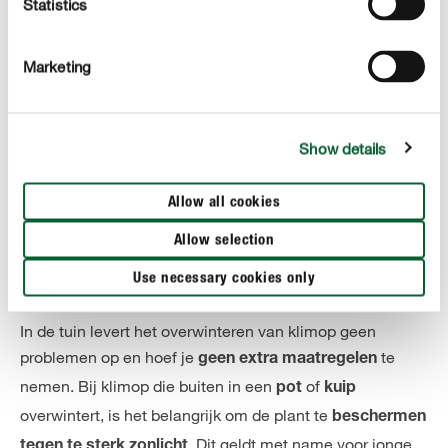
Statistics
vormsnoei nodig is. Na enige tijd heeft klimop echter de
neiging in alle richtingen te groeien. Als dat het geval is,
moet je
Marketing
absoluut snoeien, omdat de klimop zich
en het verwijderen
anders ongecontroleerd uitbreidt
ervan vaak heel moeilijk is. De beste tijd om je klimop in
vorm te snoeien is in de maanden
,
Show details
juli en augustus
wanneer het klimaat weer wat koeler en bewolkter wordt.
Bij oudere klimopplanten kan nog een keer snoeien in
Allow all cookies
oktober of april nodig zijn. Radicaal snoeien mag
Allow selection
je echter alleen doen tijdens de winterrust.
Use necessary cookies only
Maatregelen in de winter
In de tuin levert het overwinteren van klimop geen
problemen op en hoef je
te
geen extra maatregelen
nemen. Bij klimop die buiten in een
of
pot
kuip
overwintert, is het belangrijk om de plant te
beschermen
. Dit geldt met name voor jonge
tegen te sterk zonlicht