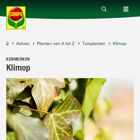
Advies
Planten van A tot Z
Tuinplanten
Klimop
Producten
COMPO
KENMERKEN
Advies
Klimop
Thema's
Tot je dienst
Onderneming