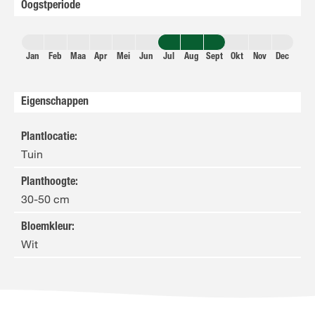
Oogstperiode
Jan
Feb
Maa
Apr
Mei
Jun
Jul
Aug
Sept
Okt
Nov
Dec
Eigenschappen
Plantlocatie
:
Tuin
Planthoogte
:
30-50 cm
Bloemkleur
:
Wit