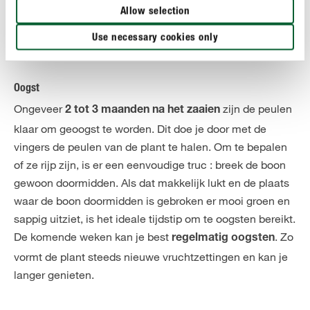
Je hoeft dus niet bijkomend te
Allow selection
Toch houdt je bonenplant ervan als je de
bemesten.
bodem rond de plant regelmatig harkt en onkruidvrij
Use necessary cookies only
houdt.
Oogst
Ongeveer
zijn de peulen
2 tot 3 maanden na het zaaien
klaar om geoogst te worden. Dit doe je door met de
vingers de peulen van de plant te halen. Om te bepalen
of ze rijp zijn, is er een eenvoudige truc : breek de boon
gewoon doormidden. Als dat makkelijk lukt en de plaats
waar de boon doormidden is gebroken er mooi groen en
sappig uitziet, is het ideale tijdstip om te oogsten bereikt.
De komende weken kan je best
. Zo
regelmatig oogsten
vormt de plant steeds nieuwe vruchtzettingen en kan je
langer genieten.