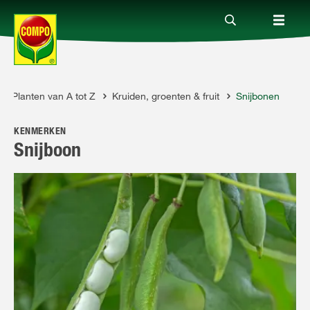
Planten van A tot Z
Kruiden, groenten & fruit
Snijbonen
Producten
KENMERKEN
Advies
Snijboon
Thema's
Tot je dienst
Onderneming