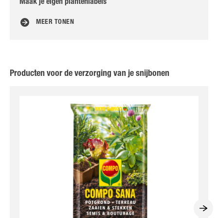
Maak je eigen plantenlabels
Ha
MEER TONEN
Producten voor de verzorging van je snijbonen