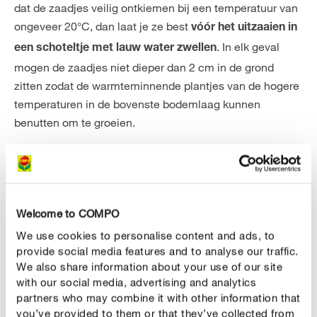
dat de zaadjes veilig ontkiemen bij een temperatuur van
ongeveer 20°C, dan laat je ze best
vóór het uitzaaien in
. In elk geval
een schoteltje met lauw water zwellen
mogen de zaadjes niet dieper dan 2 cm in de grond
zitten zodat de warmteminnende plantjes van de hogere
temperaturen in de bovenste bodemlaag kunnen
benutten om te groeien.
Welcome to COMPO
Snijbonen en staakbonen bevatten allebei
We use cookies to personalise content and ads, to
blauwzuur als ze niet gaar zijn en zijn daarom
provide social media features and to analyse our traffic.
giftig! Pas na 15 minuten koken is het
We also share information about your use of our site
with our social media, advertising and analytics
blauwzuur in de bonen afgebroken.
partners who may combine it with other information that
you’ve provided to them or that they’ve collected from