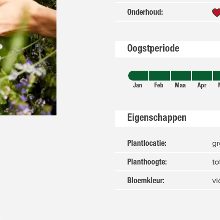
Onderhoud
:
Oogstperiode
Jan
Feb
Maa
Apr
Eigenschappen
gr
Plantlocatie
:
to
Planthoogte
:
vi
Bloemkleur
: