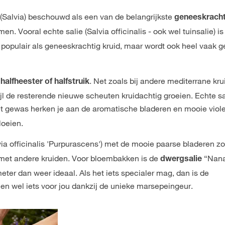
(Salvia) beschouwd als een van de belangrijkste
geneeskrach
 Vooral echte salie (Salvia officinalis - ook wel tuinsalie) is
l populair als geneeskrachtig kruid, maar wordt ook heel vaak g
n
. Net zoals bij andere mediterrane kr
halfheester of halfstruik
l de resterende nieuwe scheuten kruidachtig groeien. Echte sa
 gewas herken je aan de aromatische bladeren en mooie viole
loeien.
ia officinalis 'Purpurascens') met de mooie paarse bladeren zo
 met andere kruiden. Voor bloembakken is de
“Nana
dwergsalie
er dan weer ideaal. Als het iets specialer mag, dan is de
n wel iets voor jou dankzij de unieke marsepeingeur.