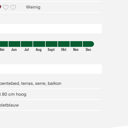
Weinig
Mei
Jun
Jul
Aug
Sept
Okt
Nov
Dec
oentebed, terras, serre, balkon
t 80 cm hoog
oletblauw