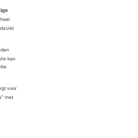
tige
 heel
ebruikt
uiden
lie kan
tte
rgt voor
” met