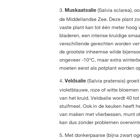
3.
(Salvia sclarea), o
Muskaatsalie
de Middellandse Zee. Deze plant zo
vaste plant kan tot één meter hoog 
bladeren, een intense kruidige smaa
verschillende gerechten worden verwe
de grootste inheemse wilde bijensoo
ongeveer -10°C, maar extra winterbe
moeten eerst als potplant worden o
4.
(Salvia pratensis) groe
Veldsalie
violetblauwe, roze of witte bloemen 
van het kruid. Veldsalie wordt 40 to
stuifmeel. Ook in de keuken heeft het
van maken met vlierbessen, munt of 
kan dus zonder problemen overwint
5. Met donkerpaarse (bijna zwart 