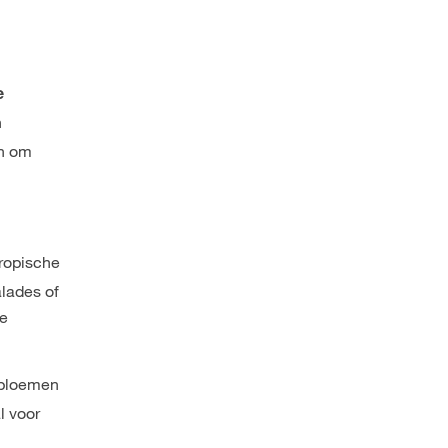
e
n
an om
tropische
alades of
ze
e bloemen
l voor