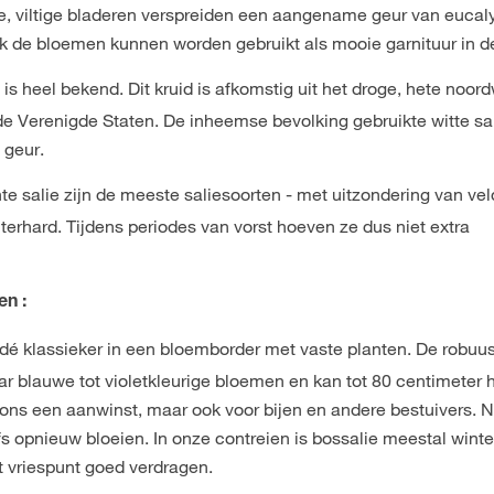
hte, viltige bladeren verspreiden een aangename geur van eucal
ok de bloemen kunnen worden gebruikt als mooie garnituur in d
 is heel bekend. Dit kruid is afkomstig uit het droge, hete noo
e Verenigde Staten. De inheemse bevolking gebruikte witte sal
 geur.
hte salie zijn de meeste saliesoorten - met uitzondering van vel
terhard. Tijdens periodes van vorst hoeven ze dus niet extra
en :
 dé klassieker in een bloemborder met vaste planten. De robuus
aar blauwe tot violetkleurige bloemen en kan tot 80 centimeter
r ons een aanwinst, maar ook voor bijen en andere bestuivers. 
fs opnieuw bloeien. In onze contreien is bossalie meestal wint
t vriespunt goed verdragen.