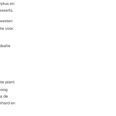
yptus en
esserts.
rdwesten
ie voor
dsalie
te plant
 hoog
Na de
erhard en