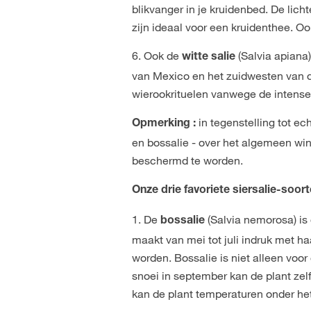
blikvanger in je kruidenbed. De lic
zijn ideaal voor een kruidenthee. O
6. Ook de
(Salvia apiana)
witte salie
van Mexico en het zuidwesten van d
wierookrituelen vanwege de intense
in tegenstelling tot ec
Opmerking :
en bossalie - over het algemeen win
beschermd te worden.
Onze drie favoriete siersalie-soort
1. De
(Salvia nemorosa) is
bossalie
maakt van mei tot juli indruk met h
worden. Bossalie is niet alleen voo
snoei in september kan de plant zel
kan de plant temperaturen onder he