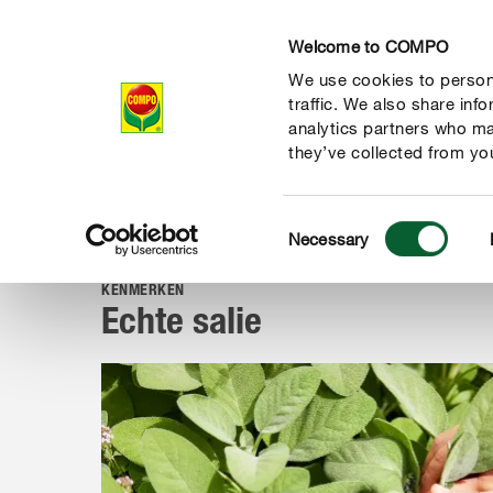
Welcome to COMPO
We use cookies to persona
Producten
Ad
traffic. We also share inf
analytics partners who ma
they’ve collected from you
Consent
Advies
Planten van A tot Z
Kruiden, groenten & fruit
Necessary
COMPO
Selection
KENMERKEN
Echte salie
de natuur