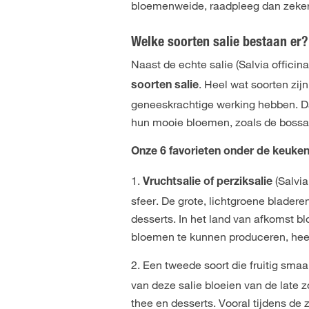
bloemenweide, raadpleeg dan zeker 
Welke soorten salie bestaan er?
Naast de echte salie (Salvia officin
. Heel wat soorten zij
soorten salie
geneeskrachtige werking hebben. Da
hun mooie bloemen, zoals de bossal
Onze 6 favorieten onder de keuken
1.
(Salvia
Vruchtsalie of perziksalie
sfeer. De grote, lichtgroene bladeren
desserts. In het land van afkomst b
bloemen te kunnen produceren, heeft
2. Een tweede soort die fruitig sm
van deze salie bloeien van de late z
thee en desserts. Vooral tijdens de