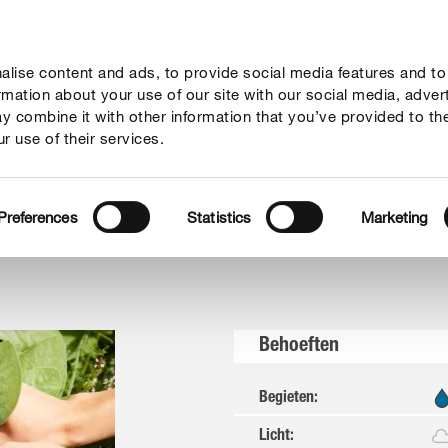
lise content and ads, to provide social media features and to
vies
Thema's
Tot je dienst
Onderneming
ormation about your use of our site with our social media, adver
y combine it with other information that you’ve provided to th
r use of their services.
Echte salie
Preferences
Statistics
Marketing
Behoeften
Begieten
:
Licht
: