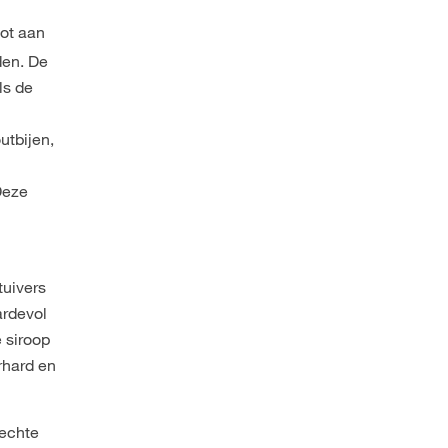
tot aan
den. De
ls de
utbijen,
Deze
.
tuivers
ardevol
e siroop
rhard en
 echte