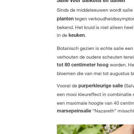
Salie voor balkons en tuinen
Sinds de middeleeuwen wordt salie 
tegen verkoudheidssymptomen.
planten
bekend. Het kruid is niet alleen hee
in de
.
keuken
Botanisch gezien is echte salie ee
verhouten de oudere scheuten terwij
worden. Het
tot 80 centimeter hoog
bloemen die van mei tot augustus b
Vooral de
(Salv
purperkleurige salie
een mooi kleureffect in combinatie
een maximale hoogte van 40 centimet
“Nazareth” misschie
marsepeinsalie