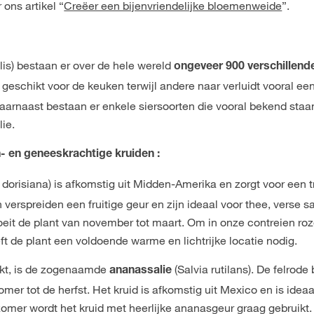
ons artikel “
Creëer een bijenvriendelijke bloemenweide
”.
alis) bestaan er over de hele wereld
ongeveer 900 verschillend
n geschikt voor de keuken terwijl andere naar verluidt vooral ee
arnaast bestaan er enkele siersoorten die vooral bekend sta
ie.
- en geneeskrachtige kruiden :
 dorisiana) is afkomstig uit Midden-Amerika en zorgt voor een 
 verspreiden een fruitige geur en zijn ideaal voor thee, verse s
loeit de plant van november tot maart. Om in onze contreien ro
 de plant een voldoende warme en lichtrijke locatie nodig.
aakt, is de zogenaamde
(Salvia rutilans). De felrod
ananassalie
omer tot de herfst. Het kruid is afkomstig uit Mexico en is ideaa
 zomer wordt het kruid met heerlijke ananasgeur graag gebruikt.