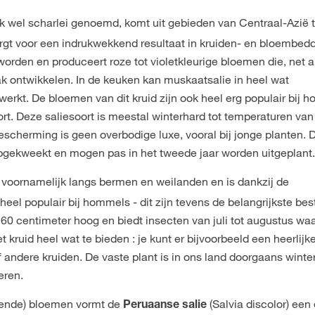
ok wel scharlei genoemd, komt uit gebieden van Centraal-Azië 
rgt voor een indrukwekkend resultaat in kruiden- en bloembed
worden en produceert roze tot violetkleurige bloemen die, net a
k ontwikkelen. In de keuken kan muskaatsalie in heel wat
rkt. De bloemen van dit kruid zijn ook heel erg populair bij ho
rt. Deze saliesoort is meestal winterhard tot temperaturen van
scherming is geen overbodige luxe, vooral bij jonge planten. 
pgekweekt en mogen pas in het tweede jaar worden uitgeplant
it voornamelijk langs bermen en weilanden en is dankzij de
heel populair bij hommels - dit zijn tevens de belangrijkste bes
t 60 centimeter hoog en biedt insecten van juli tot augustus wa
 kruid heel wat te bieden : je kunt er bijvoorbeeld een heerlijk
andere kruiden. De vaste plant is in ons land doorgaans winte
eren.
ogende) bloemen vormt de
(Salvia discolor) een
Peruaanse salie