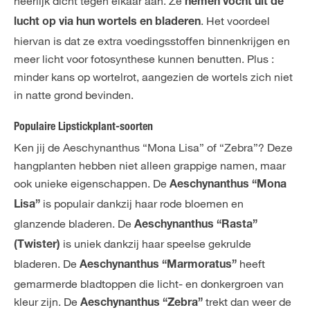
heerlijk dicht tegen elkaar aan. Ze
nemen vocht uit de
. Het voordeel
lucht op via hun wortels en bladeren
hiervan is dat ze extra voedingsstoffen binnenkrijgen en
meer licht voor fotosynthese kunnen benutten. Plus :
minder kans op wortelrot, aangezien de wortels zich niet
in natte grond bevinden.
Populaire Lipstickplant-soorten
Ken jij de Aeschynanthus “Mona Lisa” of “Zebra”? Deze
hangplanten hebben niet alleen grappige namen, maar
ook unieke eigenschappen. De
Aeschynanthus “Mona
is populair dankzij haar rode bloemen en
Lisa”
glanzende bladeren. De
Aeschynanthus “Rasta”
is uniek dankzij haar speelse gekrulde
(Twister)
bladeren. De
heeft
Aeschynanthus “Marmoratus”
gemarmerde bladtoppen die licht- en donkergroen van
kleur zijn. De
trekt dan weer de
Aeschynanthus “Zebra”