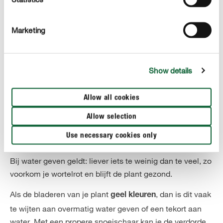
Marketing
CORRECT VERZORGEN
Lipstickplant verzorgen
Hoeveel water heeft een Lipstickplant nodig?
Show details
Geef water pas als de bovenste laag potgrond
opgedroogd is en giet altijd aan de voet van de plant
Allow all cookies
(niet over de bladeren). Gebruik daarbij
lauw, kalkvrij
Allow selection
zoals regen- of gefilterd water. In de lente en
water
zomer heeft ze meestal ongeveer
één keer per week
Use necessary cookies only
water nodig, in de winter volstaat eens per 2 à 3 weken.
Bij water geven geldt: liever iets te weinig dan te veel, zo
voorkom je wortelrot en blijft de plant gezond.
Als de bladeren van je plant
, dan is dit vaak
geel kleuren
te wijten aan overmatig water geven of een tekort aan
water. Met een propere snoeischaar kan je de verdorde