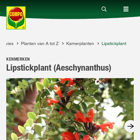
Advies
Planten van A tot Z
Kamerplanten
Lipstickplant
Producten
MPO
KENMERKEN
Advies
Lipstickplant (Aeschynanthus)
Thema's
Tot je dienst
Onderneming