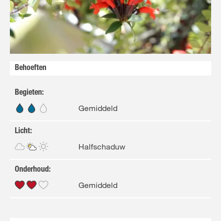
NL
FR
Behoeften
Begieten
:
Gemiddeld
Licht
:
Halfschaduw
Onderhoud
:
Gemiddeld