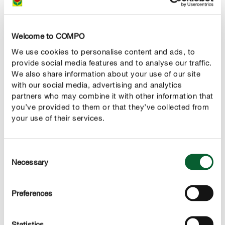
De groeiperiode van een Lipstickplant
Van
groeit de Aeschynanthus volop
april tot september
Welcome to COMPO
door het warmere weer en extra licht, waardoor haar
We use cookies to personalise content and ads, to
bloemen goed tot bloei komen. In de winter gaat de plant
provide social media features and to analyse our traffic.
juist in rust en richt ze zich op onderhoud.
We also share information about your use of our site
with our social media, advertising and analytics
Je lipstickplant correct verpotten
partners who may combine it with other information that
kan de pot voor je Lipstickplant te krap
Na 2 tot 3 jaar
you’ve provided to them or that they’ve collected from
your use of their services.
worden. Dit merk je aan de wortels die onderaan de pot
door de drainagegaten groeien. Gebruik bij het verpotten
een
dan de oude pot.
pot die ongeveer 20% groter is
Consent
Plant je plant in een luchtige, goed drainerende potgrond
Necessary
Selection
zoals
COMPO SANA Potgrond Kamerplanten & Palmen
zodat de wortels makkelijk groeien. Je hoeft pas te
Preferences
verpotten wanneer de plant echt uit de pot groeit of de
pot scheurt. Verpot je Lipstickplant altijd buiten de
Statistics
bloeiperiode.