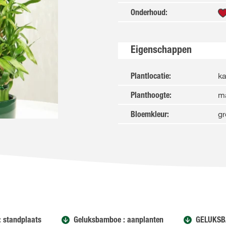
Onderhoud
:
Eigenschappen
k
Plantlocatie
:
m
Planthoogte
:
gr
Bloemkleur
:
 standplaats
Geluksbamboe : aanplanten
GELUKSB