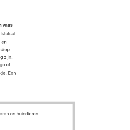
n vaas
lstelsel
e en
 diep
g zijn.
ge of
kje. Een
deren en huisdieren.