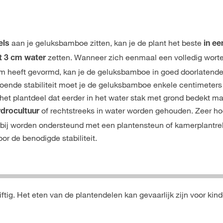
aan je geluksbamboe zitten, kan je de plant het beste
els
in ee
zetten. Wanneer zich eenmaal een volledig worte
t 3 cm water
cm heeft gevormd, kan je de geluksbamboe in goed doorlatend
doende stabiliteit moet je de geluksbamboe enkele centimeters
n het plantdeel dat eerder in het water stak met grond bedekt ma
of rechtstreeks in water worden gehouden. Zeer ho
ydrocultuur
j worden ondersteund met een plantensteun of kamerplantre
or de benodigde stabiliteit.
tig. Het eten van de plantendelen kan gevaarlijk zijn voor kin