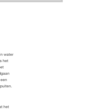
in water
s het
oet
odgaan
n een
puiten.
at het