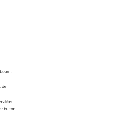
)boom,
t de
 echter
ar buiten