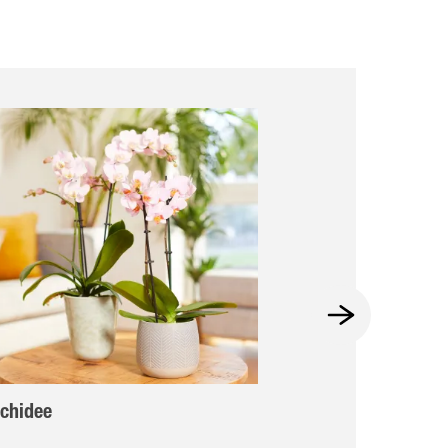
chidee
Bamboe