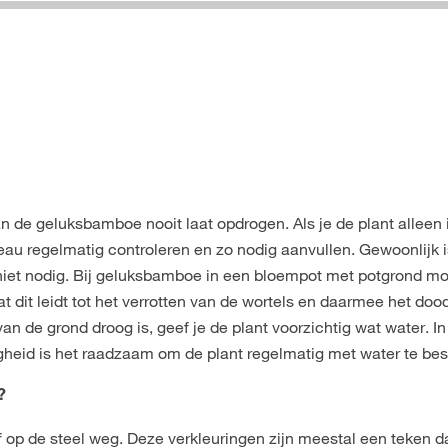
van de geluksbamboe nooit laat opdrogen. Als je de plant alleen 
au regelmatig controleren en zo nodig aanvullen. Gewoonlijk i
niet nodig. Bij geluksbamboe in een bloempot met potgrond m
t dit leidt tot het verrotten van de wortels en daarmee het do
an de grond droog is, geef je de plant voorzichtig wat water. I
heid is het raadzaam om de plant regelmatig met water te bes
?
f op de steel weg. Deze verkleuringen zijn meestal een teken d