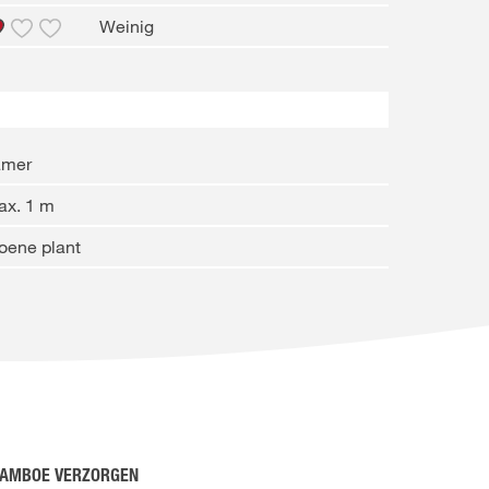
Weinig
amer
ax. 1 m
oene plant
AMBOE VERZORGEN