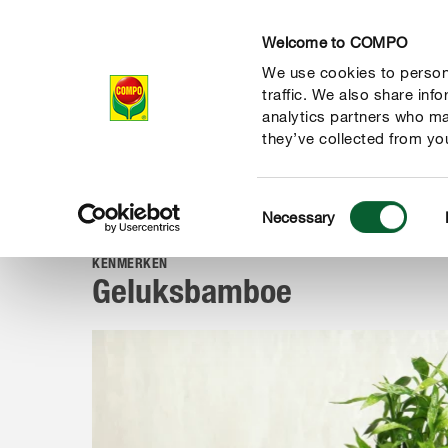
Welcome to COMPO
We use cookies to persona
Producten
Ad
traffic. We also share inf
analytics partners who ma
they’ve collected from you
Consent
Advies
Planten van A tot Z
Kamerplanten
Geluksba
Necessary
COMPO
Selection
KENMERKEN
Geluksbamboe
de natuur