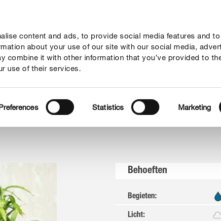
lise content and ads, to provide social media features and to
vies
Thema's
Tot je dienst
Onderneming
ormation about your use of our site with our social media, adver
y combine it with other information that you’ve provided to th
r use of their services.
mboe
Preferences
Statistics
Marketing
Behoeften
Begieten
:
Licht
: