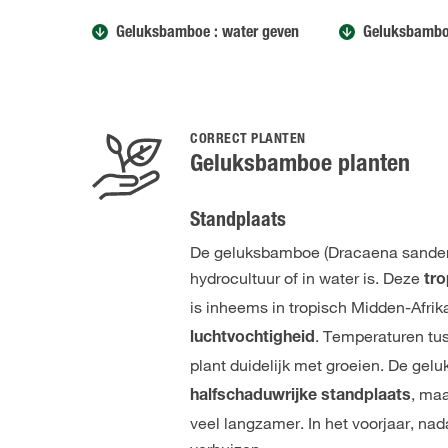
Geluksbamboe : water geven
Geluksbambo
CORRECT PLANTEN
Geluksbamboe planten
Standplaats
De geluksbamboe (Dracaena sanderian
hydrocultuur of in water is. Deze
tro
is inheems in tropisch Midden-Afri
. Temperaturen tus
luchtvochtigheid
plant duidelijk met groeien. De ge
, ma
halfschaduwrijke standplaats
veel langzamer. In het voorjaar, na