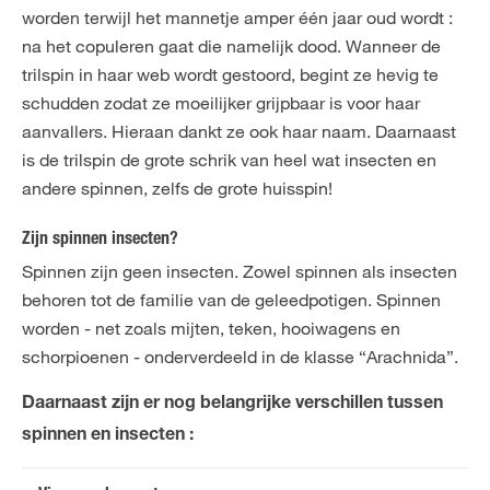
worden terwijl het mannetje amper één jaar oud wordt :
na het copuleren gaat die namelijk dood. Wanneer de
trilspin in haar web wordt gestoord, begint ze hevig te
schudden zodat ze moeilijker grijpbaar is voor haar
aanvallers. Hieraan dankt ze ook haar naam. Daarnaast
is de trilspin de grote schrik van heel wat insecten en
andere spinnen, zelfs de grote huisspin!
Zijn spinnen insecten?
Spinnen zijn geen insecten. Zowel spinnen als insecten
behoren tot de familie van de geleedpotigen. Spinnen
worden - net zoals mijten, teken, hooiwagens en
schorpioenen - onderverdeeld in de klasse “Arachnida”.
Daarnaast zijn er nog belangrijke verschillen tussen
spinnen en insecten :