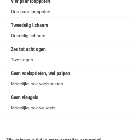
Vier paar looppoten
Drie paar looppoten
Tweedelig lichaam
Driedelig lichaam
Zes tot acht ogen
Twee ogen
Geen voelsprieten, wel palpen
Mogelijks ook voelsprieten
Geen vleugels
Mogelijks ook vleugels