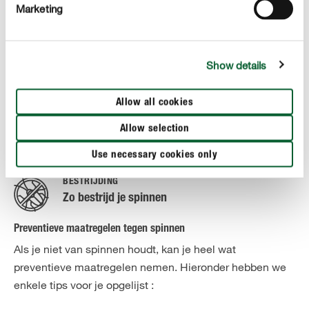
Marketing
spinnen opeet tijdens zijn slaap. Dit is echter
.
niet waar
Spinnen houden namelijk van rust. Ze zullen dus zoveel
mogelijk geluiden vermijden. ’s Nachts, als er geen
Show details
beweging meer is in huis, gaan ze op zoektocht naar
eten op plekjes die ze als veilig beschouwen. Dit zullen
ze niet zoeken in de slaapkamer, aangezien de mens
Allow all cookies
tijdens zijn slaap trilt en beweegt. Dit ervaart de spin als
Allow selection
eng.
Use necessary cookies only
BESTRIJDING
Zo bestrijd je spinnen
Preventieve maatregelen tegen spinnen
Als je niet van spinnen houdt, kan je heel wat
preventieve maatregelen nemen. Hieronder hebben we
enkele tips voor je opgelijst :