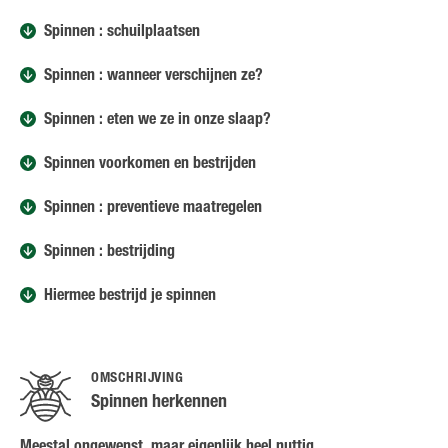
Spinnen : schuilplaatsen
Spinnen : wanneer verschijnen ze?
Spinnen : eten we ze in onze slaap?
Spinnen voorkomen en bestrijden
Spinnen : preventieve maatregelen
Spinnen : bestrijding
Hiermee bestrijd je spinnen
OMSCHRIJVING
Spinnen herkennen
Meestal ongewenst, maar eigenlijk heel nuttig