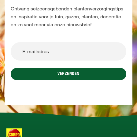
Ontvang seizoensgebonden plantenverzorgingstips
en inspiratie voor je tuin, gazon, planten, decoratie
en zo veel meer via onze nieuwsbrief.
VERZENDEN