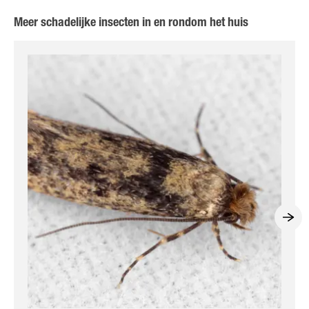
Meer schadelijke insecten in en rondom het huis