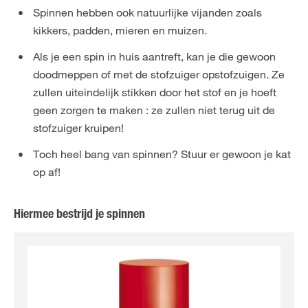
Spinnen hebben ook natuurlijke vijanden zoals
kikkers, padden, mieren en muizen.
Als je een spin in huis aantreft, kan je die gewoon
doodmeppen of met de stofzuiger opstofzuigen. Ze
zullen uiteindelijk stikken door het stof en je hoeft
geen zorgen te maken : ze zullen niet terug uit de
stofzuiger kruipen!
Toch heel bang van spinnen? Stuur er gewoon je kat
op af!
Hiermee bestrijd je spinnen