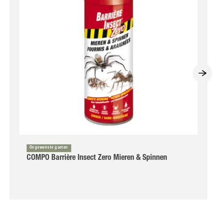
Ongewenste gasten
COMPO Barrière Insect Zero Mieren & Spinnen