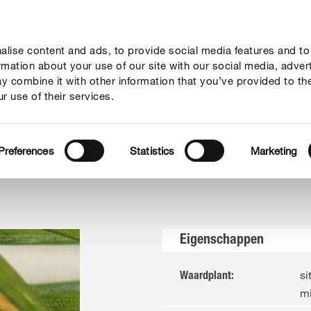
lise content and ads, to provide social media features and to
vies
Thema's
Tot je dienst
Onderneming
ormation about your use of our site with our social media, adver
y combine it with other information that you’ve provided to th
r use of their services.
zen
Preferences
Statistics
Marketing
Eigenschappen
si
Waardplant
:
mi