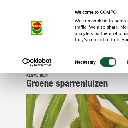
Welcome to COMPO
We use cookies to persona
Producten
Ad
traffic. We also share inf
analytics partners who ma
they’ve collected from you
Consent
Advies
Ziekten & plagen
Insecten
Groene sparrenlui
Necessary
COMPO
Selection
KENMERKEN
Groene sparrenluizen
de natuur