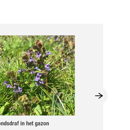
ndsdraf in het gazon
Fruitmot (appel