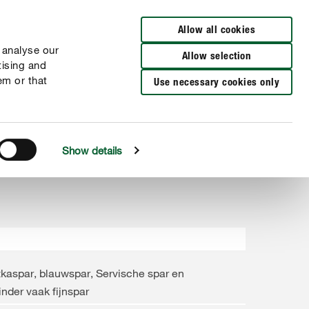
Verkooppunten
FR
NL
Allow all cookies
 analyse our
Allow selection
tising and
em or that
Use necessary cookies only
Show details
tkaspar, blauwspar, Servische spar en
nder vaak fijnspar