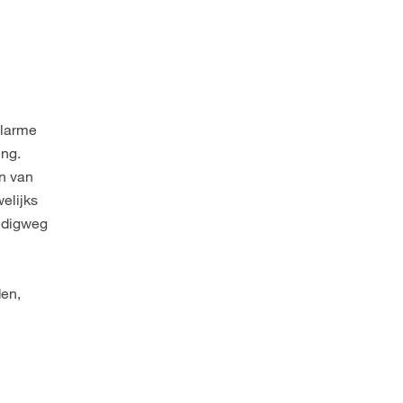
elarme
ing.
en van
elijks
oudigweg
den,