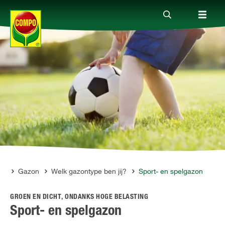
Producten
Advies
Thema's
Tot je dienst
ng
Gazon
Welk gazontype ben jij?
Sport- en spelgazon
GROEN EN DICHT, ONDANKS HOGE BELASTING
Onderneming
Sport- en spelgazon