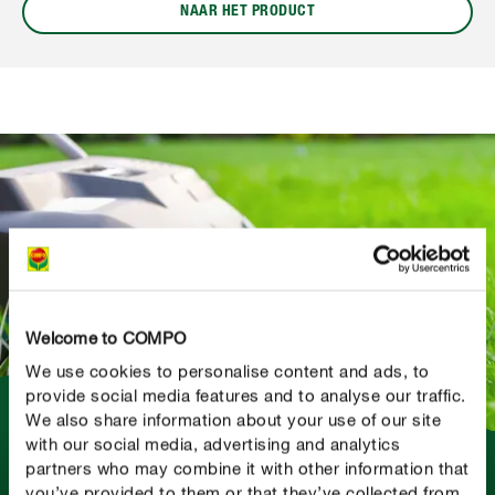
NAAR HET PRODUCT
Welcome to COMPO
We use cookies to personalise content and ads, to
provide social media features and to analyse our traffic.
We also share information about your use of our site
with our social media, advertising and analytics
BODEMSTRUCTUUR GOED BEHOUDEN?
partners who may combine it with other information that
Verticuteren kan echt wonderen doen
you’ve provided to them or that they’ve collected from