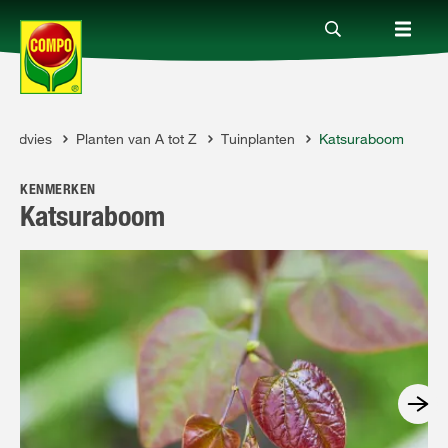
Advies
Planten van A tot Z
Tuinplanten
Katsuraboom
Producten
MPO
KENMERKEN
Advies
Katsuraboom
Thema's
Tot je dienst
Onderneming