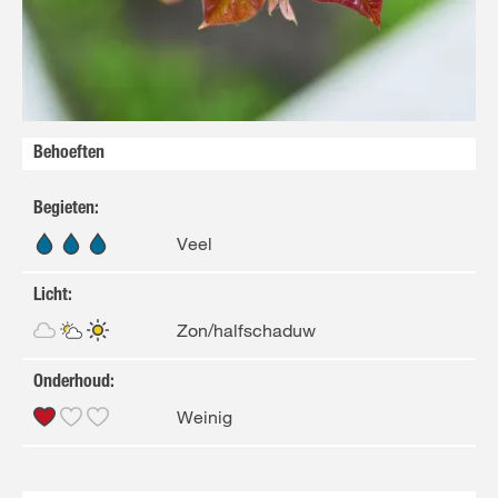
FR
FR
NL
Behoeften
Begieten
:
Veel
Licht
:
Zon/halfschaduw
Onderhoud
:
Weinig