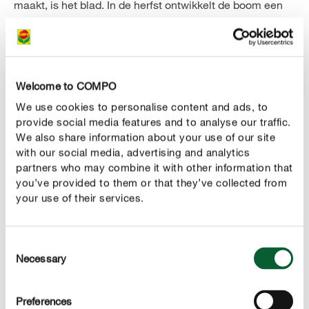
maakt, is het blad. In de herfst ontwikkelt de boom een
ongewoon vurige kleur in de tuin die eveneens een geur
van peperkoek en karamel met zich mee brengt. Je kan
zorgen voor een nog intenser spektakel door de boom
in
. Kan je tuin je dat niet
zure grond aan te planten
Welcome to COMPO
bieden? Dan kan je de grond rond de plantplaats van tijd
We use cookies to personalise content and ads, to
tot tijd verrijken met gehakt naaldhout of
provide social media features and to analyse our traffic.
dennennaalden. Bij planten in
of
raden
We also share information about your use of our site
bakken
kuipen
with our social media, advertising and analytics
we je een aangepast substraat en een specifieke
partners who may combine it with other information that
meststof voor heideplanten aan.
you’ve provided to them or that they’ve collected from
your use of their services.
CORRECT VERZORGEN
Katsuraboom verzorgen
Consent
Necessary
Selection
Water geven / bemesten
In zijn land van oorsprong groeit de katsuraboom in het
Oost-Aziatische moessonklimaat. Dankzij de
Preferences