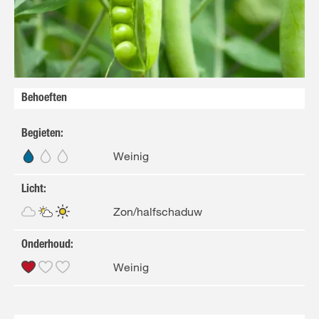
FR
NL
Behoeften
Begieten
:
Weinig
Licht
:
Zon/halfschaduw
Onderhoud
:
Weinig