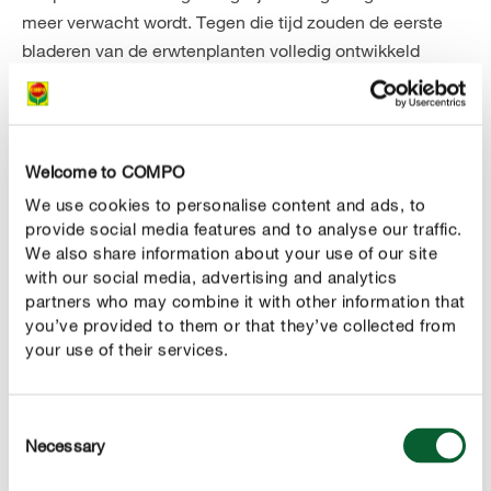
meer verwacht wordt. Tegen die tijd zouden de eerste
bladeren van de erwtenplanten volledig ontwikkeld
moeten zijn. Rijsdoperwten zijn iets gevoeliger dan de
robuuste doperwten en peultjes en willen pas vanaf april
uitgeplant worden. We raden je aan je jonge plantjes
langzaam aan te laten wennen aan de
Welcome to COMPO
en ze enkele dagen buiten te laten
buitentemperatuur
We use cookies to personalise content and ads, to
staan voordat je ze uitplant.
provide social media features and to analyse our traffic.
We also share information about your use of our site
Houd rekening met een
with our social media, advertising and analytics
plantafstand van ongeveer 5
partners who may combine it with other information that
tussen de erwtenplanten. De planten kunnen
centimeter
you’ve provided to them or that they’ve collected from
relatief diep in de grond wordt geplaatst, net onder de
your use of their services.
basis van het blad, om een goede inworteling te
garanderen. Druk de grond vervolgens goed aan en geef
de planten water zodat de grond voldoende vochtig is.
Consent
Necessary
Selection
Aangezien de meeste erwtensoorten ongeveer
50 tot 80