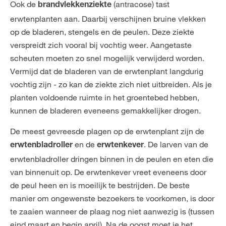
Ook de
(antracose) tast
brandvlekkenziekte
erwtenplanten aan. Daarbij verschijnen bruine vlekken
op de bladeren, stengels en de peulen. Deze ziekte
verspreidt zich vooral bij vochtig weer. Aangetaste
scheuten moeten zo snel mogelijk verwijderd worden.
Vermijd dat de bladeren van de erwtenplant langdurig
vochtig zijn - zo kan de ziekte zich niet uitbreiden. Als je
planten voldoende ruimte in het groentebed hebben,
kunnen de bladeren eveneens gemakkelijker drogen.
De meest gevreesde plagen op de erwtenplant zijn de
en de
. De larven van de
erwtenbladroller
erwtenkever
erwtenbladroller dringen binnen in de peulen en eten die
van binnenuit op. De erwtenkever vreet eveneens door
de peul heen en is moeilijk te bestrijden. De beste
manier om ongewenste bezoekers te voorkomen, is door
te zaaien wanneer de plaag nog niet aanwezig is (tussen
eind maart en begin april). Na de oogst moet je het