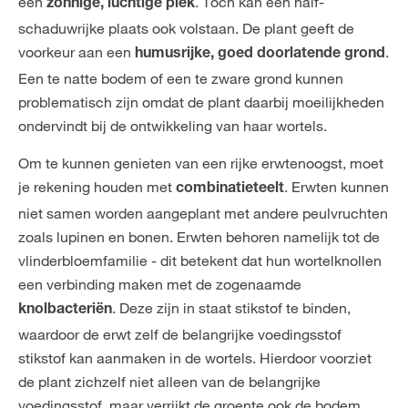
een
. Toch kan een half-
zonnige, luchtige plek
schaduwrijke plaats ook volstaan. De plant geeft de
voorkeur aan een
.
humusrijke, goed doorlatende grond
Een te natte bodem of een te zware grond kunnen
problematisch zijn omdat de plant daarbij moeilijkheden
ondervindt bij de ontwikkeling van haar wortels.
Om te kunnen genieten van een rijke erwtenoogst, moet
je rekening houden met
. Erwten kunnen
combinatieteelt
niet samen worden aangeplant met andere peulvruchten
zoals lupinen en bonen. Erwten behoren namelijk tot de
vlinderbloemfamilie - dit betekent dat hun wortelknollen
een verbinding maken met de zogenaamde
. Deze zijn in staat stikstof te binden,
knolbacteriën
waardoor de erwt zelf de belangrijke voedingsstof
stikstof kan aanmaken in de wortels. Hierdoor voorziet
de plant zichzelf niet alleen van de belangrijke
voedingsstof, maar verrijkt de groente ook de bodem.