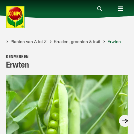
es
Planten van A tot Z
Kruiden, groenten & fruit
Erwten
Producten
KENMERKEN
Advies
Erwten
Thema's
Tot je dienst
Onderneming