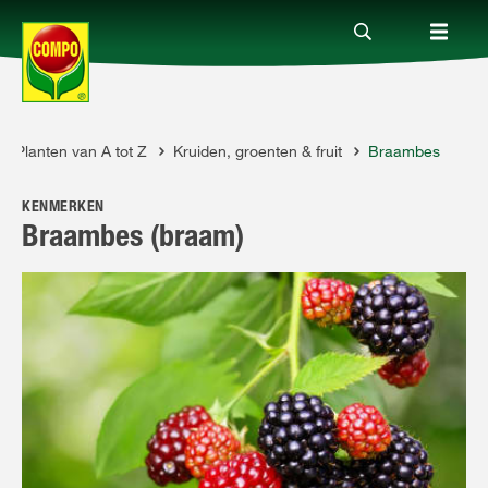
Planten van A tot Z
Kruiden, groenten & fruit
Braambes
Producten
KENMERKEN
Advies
Braambes (braam)
Thema's
Tot je dienst
Onderneming