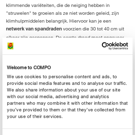
klimmende variëteiten, die de neiging hebben in
"struwelen" te groeien als ze niet worden geleid, zijn
klimhulpmiddelen belangrijk. Hiervoor kan je een
voorzien die 30 tot 40 cm uit
netwerk van spandraden
elkaar zijn gespannen. De eerste draad moet ongeveer
50 cm boven de grond worden geplaatst. Gebruik je
liever iets eenvoudigers? Dan is stevig
een waardig
gaas
alternatief.
Welcome to COMPO
Als de bramen snel groeien, wordt een
wortelbarrière
We use cookies to personalise content and ads, to
aanbevolen. Een dergelijke barrière voorkomt dat de
provide social media features and to analyse our traffic.
We also share information about your use of our site
bramen beginnen woekeren in de tuin. Aangezien
with our social media, advertising and analytics
bramen ondiep wortelen, is een wortelbarrière van
partners who may combine it with other information that
ongeveer 30 cm diep voldoende.
you’ve provided to them or that they’ve collected from
your use of their services.
Bramen planten in een pot
Compact groeiende rassen zoals de 'Coolaris® Patio