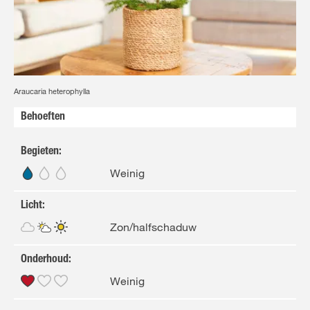
FR
NL
Araucaria heterophylla
Behoeften
Begieten
:
Weinig
Licht
:
Zon/halfschaduw
Onderhoud
:
Weinig