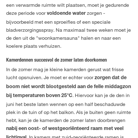
een verwarmde ruimte wilt plaatsen, moet je gedurende
deze periode voor
zorgen -
voldoende water
bijvoorbeeld met een sproeifles of een speciale
bladverzorgingsspray. Na maximaal twee weken moet je
de den uit de "woonkamersauna" halen en naar een
koelere plaats verhuizen.
Kamerdennen succesvol de zomer laten doorkomen
In de zomer mag je kleine kamerden gerust wat frisse
lucht opsnuiven. Je moet er echter voor
zorgen dat de
boom niet wordt blootgesteld aan de felle middagzon
. Hiervoor kan je de den in
bij temperaturen boven 25°C
juni het beste laten wennen op een half beschaduwde
plek in de tuin of op het balkon. Als je buiten geen ruimte
hebt, kan je de kamerden de zomer laten doorbrengen
nabij een oost- of westgeoriënteerd raam met veel
. In kamers met zuid-georiënteerde ramen is
lichtinval