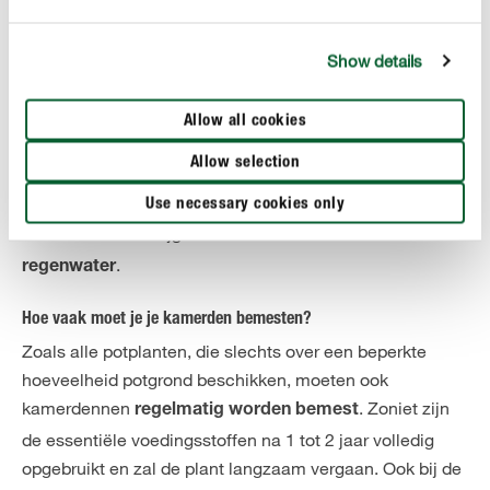
groeit en het warm is, kan het nodig zijn om
wekelijks water te geven.
Show details
De situatie is anders tijdens het koude seizoen,
wanneer de boom overwintert en bijna geen water
Allow all cookies
nodig heeft. In de winter (op een koele plaats) hoef je
je kamerden dus misschien 2 tot 3 maanden lang
Allow selection
helemaal geen water te geven.
Use necessary cookies only
Norfolk-dennen krijgen trouwens het liefst
kalkarm
.
regenwater
Hoe vaak moet je je kamerden bemesten?
Zoals alle potplanten, die slechts over een beperkte
hoeveelheid potgrond beschikken, moeten ook
kamerdennen
. Zoniet zijn
regelmatig worden bemest
de essentiële voedingsstoffen na 1 tot 2 jaar volledig
opgebruikt en zal de plant langzaam vergaan. Ook bij de