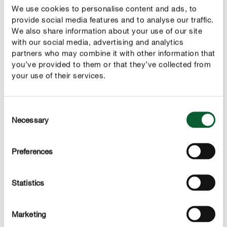
mooie gelaagde takken zullen op de donkere zijde
We use cookies to personalise content and ads, to
veel korter blijven.
provide social media features and to analyse our traffic.
We also share information about your use of our site
with our social media, advertising and analytics
partners who may combine it with other information that
you’ve provided to them or that they’ve collected from
your use of their services.
CORRECT VERZORGEN
Kamerden verzorgen
Consent
Hoeveel water heeft een kamerden nodig?
Necessary
Selection
Om ervoor te zorgen dat de wortels in de pot niet gaan
rotten, is het erg belangrijk dat de
wortelkluit van de den
Preferences
.
goed kan uitdrogen alvorens je opnieuw water geeft
Als de den teveel water krijgt, zal hij snel zijn naalden
laten vallen en geelkleuren. Het is handig om de
Statistics
vegetatiecyclus te kennen :
Marketing
In het voorjaar en de zomer, wanneer de kamerden