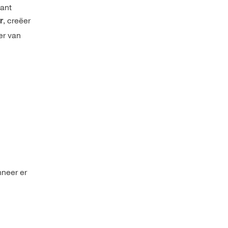
lant
,
creëer
r
er van
nneer er