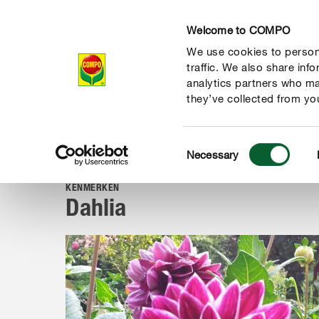
Welcome to COMPO
We use cookies to persona
Producten
Ad
traffic. We also share inf
analytics partners who ma
they’ve collected from you
Consent
Advies
Planten van A tot Z
Balkon- & kuipplanten
Da
Necessary
COMPO
Selection
KENMERKEN
Dahlia
de natuur