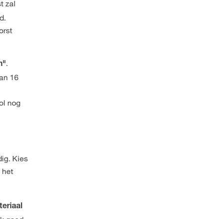
t zal
d.
orst
.
n"
van 16
ol nog
ig. Kies
 het
eriaal