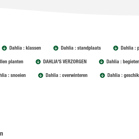
Dahlia : klassen
Dahlia : standplaats
Dahlia : 
llen planten
DAHLIA'S VERZORGEN
Dahlia : begiete
hlia : snoeien
Dahlia : overwinteren
Dahlia : geschi
en