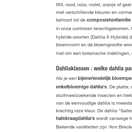
Wit, rood, roze, violet, oranje of gee
met verschillende kleuren en vormen
behoort tot de
composietenfamili
in onze contreien terechtgekomen.
hybride-soorten (Dahlia X Hybrida)
bloemvorm en de bloemgrootte wor
niet om een botanische indelingen,
Dahliaklassen : welke dahlia pas
Als je een
bijenvriendelijk bloempe
. De platte
enkelbloemige dahlia's
stuifmeelzoekende insecten en trekk
van de eenvoudige dahlia is meesta
krachtig roze kleur. De dahlia "Sai
wordt vanwege h
halskraagdahlia's
Bekende variëteiten zijn 'Ann Breck