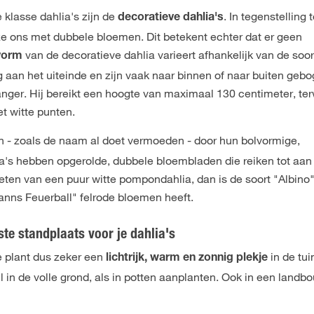
klasse dahlia's zijn de
. In tegenstelling 
decoratieve dahlia's
ze ons met dubbele bloemen. Dit betekent echter dat er geen
van de decoratieve dahlia varieert afhankelijk van de soor
vorm
g aan het uiteinde en zijn vaak naar binnen of naar buiten geb
vanger. Hij bereikt een hoogte van maximaal 130 centimeter, ter
t witte punten.
 - zoals de naam al doet vermoeden - door hun bolvormige,
s hebben opgerolde, dubbele bloembladen die reiken tot aan
nieten van een puur witte pompondahlia, dan is de soort "Albino
manns Feuerball" felrode bloemen heeft.
ste standplaats voor je dahlia's
e plant dus zeker een
in de tui
lichtrijk, warm en zonnig plekje
 in de volle grond, als in potten aanplanten. Ook in een landb