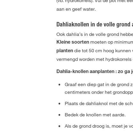
(vb. hydrokorrels). Vul de pot met e
aan en geef water.
Dahliaknollen in de volle grond
Ook dahlia’s in de volle grond heb
moeten op minim
Kleine soorten
die tot 50 cm hoog kunnen
planten
vermengd worden met hydrokorrels o
Dahlia-knollen aanplanten : zo ga 
Graaf een diep gat in de grond 
centimeters onder het grondopp
Plaats de dahliaknol met de sch
Bedek de knollen met aarde.
Als de grond droog is, moet je 