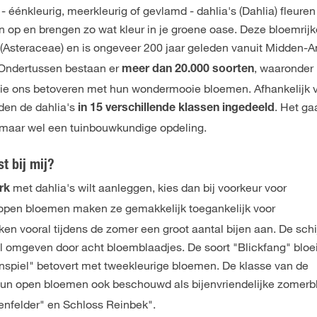
l - éénkleurig, meerkleurig of gevlamd - dahlia's (Dahlia) fleuren 
 op en brengen zo wat kleur in je groene oase. Deze bloemrijk
(Asteraceae) en is ongeveer 200 jaar geleden vanuit Midden-
e
 Ondertussen bestaan er
, waaronder
meer dan 20.000 soorten
 die ons betoveren met hun wondermooie bloemen. Afhankelijk 
den de dahlia's
. Het ga
in 15 verschillende klassen ingedeeld
 maar wel een tuinbouwkundige opdeling.
t bij mij?
met dahlia's wilt aanleggen, kies dan bij voorkeur voor
rk
, open bloemen maken ze gemakkelijk toegankelijk voor
en vooral tijdens de zomer een groot aantal bijen aan. De sch
l omgeven door acht bloemblaadjes. De soort "Blickfang" bloei
tenspiel" betovert met tweekleurige bloemen. De klasse van de
un open bloemen ook beschouwd als bijenvriendelijke zomer
enfelder" en Schloss Reinbek".