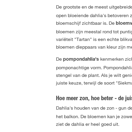
De grootste en de meest uitgebreide 
open bloeiende dahlia's betoveren 
bloemschijf zichtbaar is. De
bloem
bloemen zijn meestal rond tot punti
variëteit "Tartan" is een echte blik
bloemen dieppaars van kleur zijn me
De
kenmerken zich
pompondahlia's
pomponachtige vorm. Pompondahlia'
stengel van de plant. Als je wilt ge
juiste keuze, terwijl de soort "Siek
Hoe meer zon, hoe beter - de jui
Dahlia's houden van de zon - gun d
het balkon. De bloemen kan je zowel
ziet de dahlia er heel goed uit.