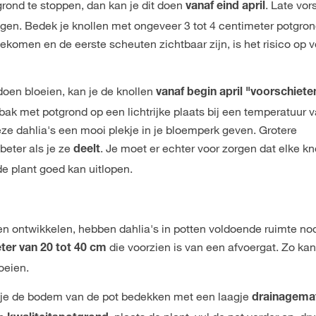
 grond te stoppen, dan kan je dit doen
. Late vors
vanaf eind april
gen. Bedek je knollen met ongeveer 3 tot 4 centimeter potgron
gekomen en de eerste scheuten zichtbaar zijn, is het risico op v
doen bloeien, kan je de knollen
vanaf begin april "voorschiete
 bak met potgrond op een lichtrijke plaats bij een temperatuur 
eze dahlia's een mooi plekje in je bloemperk geven. Grotere
beter als je ze
. Je moet er echter voor zorgen dat elke kn
deelt
de plant goed kan uitlopen.
n ontwikkelen, hebben dahlia's in potten voldoende ruimte nod
die voorzien is van een afvoergat. Zo kan
er van 20 tot 40 cm
oeien.
n je de bodem van de pot bedekken met een laagje
drainagemat