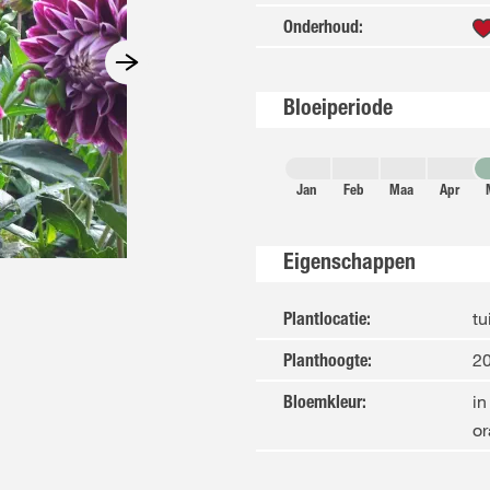
Onderhoud
:
Bloeiperiode
Jan
Feb
Maa
Apr
Eigenschappen
tu
Plantlocatie
:
20
Planthoogte
:
in
Bloemkleur
:
or