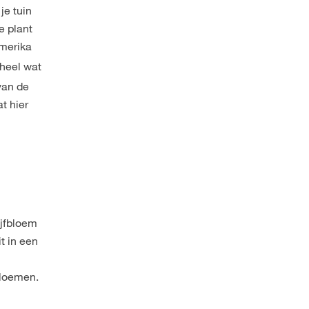
je tuin
e plant
Amerika
 heel wat
van de
at hier
ijfbloem
t in een
bloemen.