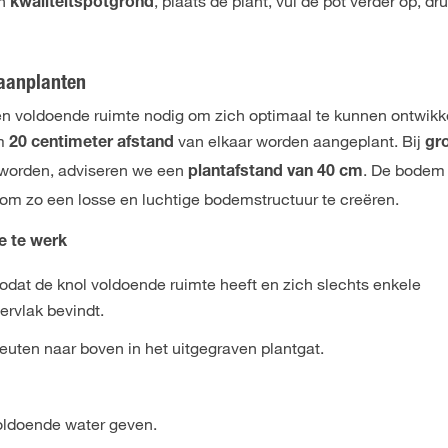
en
, plaats de plant, vul de pot verder op, d
kwaliteitspotgrond
 aanplanten
ben voldoende ruimte nodig om zich optimaal te kunnen ontwikk
um
van elkaar worden aangeplant. Bij
20 centimeter afstand
gr
 worden, adviseren we een
. De bodem
plantafstand van 40 cm
m zo een losse en luchtige bodemstructuur te creëren.
je te werk
zodat de knol voldoende ruimte heeft en zich slechts enkele
ervlak bevindt.
euten naar boven in het uitgegraven plantgat.
voldoende water geven.