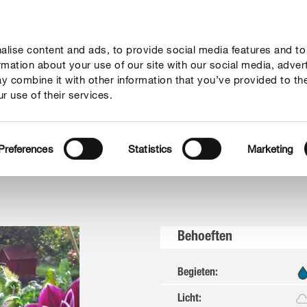
lise content and ads, to provide social media features and to
vies
Thema's
Tot je dienst
Onderneming
ormation about your use of our site with our social media, adver
y combine it with other information that you’ve provided to th
r use of their services.
hlia
Preferences
Statistics
Marketing
Behoeften
Begieten
:
Licht
: