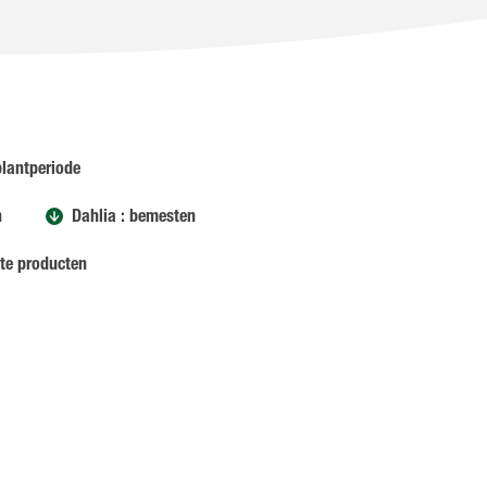
plantperiode
n
Dahlia : bemesten
kte producten