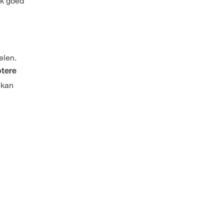
ruk goed
elen.
otere
 kan