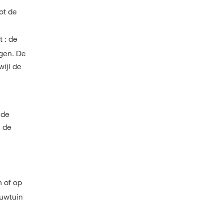
tot de
t : de
ogen. De
wijl de
 de
" de
n of op
ouwtuin