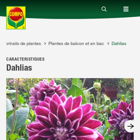
Portraits de plantes
Plantes de balcon et en bac
Dahlias
Produits
CARACTÉRISTIQUES
Conseil
Dahlias
Thèmes
Service
Qui sommes-nous?