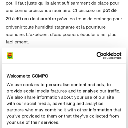
pot. Il faut juste qu’ils aient suffisamment de place pour
une bonne croissance racinaire. Choisissez un
pot de
prévu de trous de drainage pour
20 à 40 cm de diamètre
prévenir toute humidité stagnante et la pourriture
racinaire. L’excédent d’eau pourra s’écouler ainsi plus
facilement.
Avant d’installer la plante, déposez une
couche de
(p.ex. granules hydro). Remplissez ensuite le
drainage
pot avec du
, déposez la plante dans
terreau de qualité
Welcome to COMPO
le trou de plantation, comblez les espaces vides avec du
We use cookies to personalise content and ads, to
terreau et tassez fermement. Arrosez la terre tout autour
provide social media features and to analyse our traffic.
de la plante pour faciliter son enracinement.
We also share information about your use of our site
with our social media, advertising and analytics
partners who may combine it with other information that
Planter des bulbes de dahlias
you’ve provided to them or that they’ve collected from
Aussi les dahlias en pleine terre ont besoin de
your use of their services.
suffisamment de place pour un développement optimal.