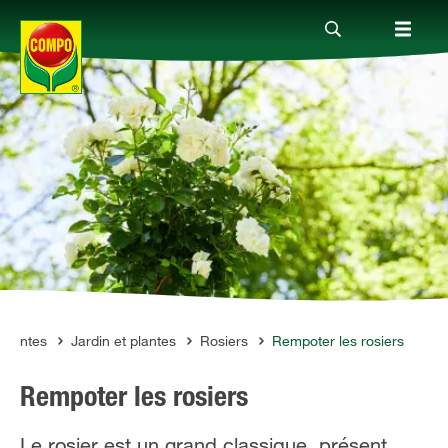
Produits
Conseil
Thèmes
Service
 plantes
Jardin et plantes
Rosiers
Rempoter les rosiers
Rempoter les rosiers
Qui sommes-nous?
Le rosier est un grand classique, présent